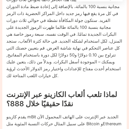
مجانية بنسبة 100 بالمائة، بالإضافة إلى إعادة ضبط مادة الدوران
في كل مرة يقع فيها رمز جديد داخل المراكز الحضرية ذات الرمز
الفريد. ستكون جولة المكافأة نشطة في حوالي ثلاث دورات
مجانية بنسبة 100 بالمائة طالما ظهرت الرموز الجديدة على
البكرات الجديدة تمامًا. في الوقت نفسه، سبعة رموز خاصة هي
المنزل، لكل استخدام لشكله الجديد. في حالة كثرة الألعاب، ستجد
كل عناصر التحكم في نهاية شاشة العرض. قم بتعيين حصتك التي
تتراوح بين 0.10 دولارًا و50 دولارًا لكل دورة باستخدام المفاتيح,
ويمكنك – الموجودة أسفل البكرات. وبدلاً من ذلك، يتعين عليك
استخدام أحدث مفتاح للإعدادات واختيار رمز الدولار الأحدث لرؤية
كل خيارات اللعب المتاحة لك.
لماذا تلعب ألعاب الكازينو عبر الإنترنت
نقدًا حقيقيًا خلال 888؟
يقدم كازينو mBit الجديد عبر الإنترنت على الهاتف المحمول الآن
على سبيل المثال حركات النسبة المئوية مثل Bitcoin وEthereum