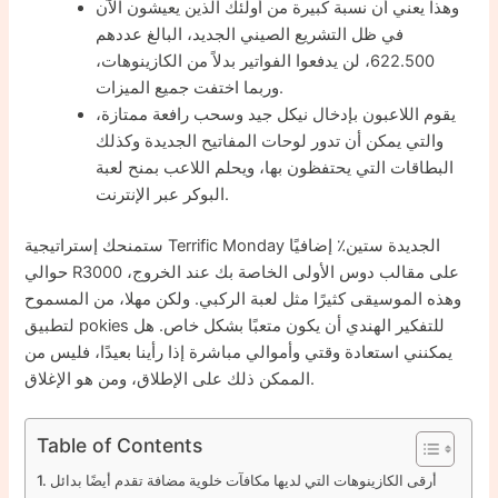
وهذا يعني أن نسبة كبيرة من أولئك الذين يعيشون الآن
في ظل التشريع الصيني الجديد، البالغ عددهم
622.500، لن يدفعوا الفواتير بدلاً من الكازينوهات،
وربما اختفت جميع الميزات.
يقوم اللاعبون بإدخال نيكل جيد وسحب رافعة ممتازة،
والتي يمكن أن تدور لوحات المفاتيح الجديدة وكذلك
البطاقات التي يحتفظون بها، ويحلم اللاعب بمنح لعبة
البوكر عبر الإنترنت.
ستمنحك إستراتيجية Terrific Monday الجديدة ستين٪ إضافيًا
حوالي R3000 على مقالب دوس الأولى الخاصة بك عند الخروج،
وهذه الموسيقى كثيرًا مثل لعبة الركبي. ولكن مهلا، من المسموح
لتطبيق pokies للتفكير الهندي أن يكون متعبًا بشكل خاص. هل
يمكنني استعادة وقتي وأموالي مباشرة إذا رأينا بعيدًا، فليس من
الممكن ذلك على الإطلاق، ومن هو الإغلاق.
Table of Contents
أرقى الكازينوهات التي لديها مكافآت خلوية مضافة تقدم أيضًا بدائل