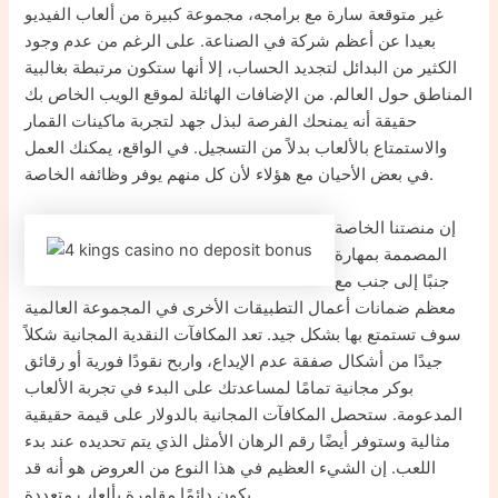
غير متوقعة سارة مع برامجه، مجموعة كبيرة من ألعاب الفيديو
بعيدا عن أعظم شركة في الصناعة. على الرغم من عدم وجود
الكثير من البدائل لتجديد الحساب، إلا أنها ستكون مرتبطة بغالبية
المناطق حول العالم. من الإضافات الهائلة لموقع الويب الخاص بك
حقيقة أنه يمنحك الفرصة لبذل جهد لتجربة ماكينات القمار
والاستمتاع بالألعاب بدلاً من التسجيل. في الواقع، يمكنك العمل
في بعض الأحيان مع هؤلاء لأن كل منهم يوفر وظائفه الخاصة.
إن منصتنا الخاصة
المصممة بمهارة
جنبًا إلى جنب مع
معظم ضمانات أعمال التطبيقات الأخرى في المجموعة العالمية
سوف تستمتع بها بشكل جيد. تعد المكافآت النقدية المجانية شكلاً
جيدًا من أشكال صفقة عدم الإيداع، واربح نقودًا فورية أو رقائق
بوكر مجانية تمامًا لمساعدتك على البدء في تجربة الألعاب
المدعومة. ستحصل المكافآت المجانية بالدولار على قيمة حقيقية
مثالية وستوفر أيضًا رقم الرهان الأمثل الذي يتم تحديده عند بدء
اللعب. إن الشيء العظيم في هذا النوع من العروض هو أنه قد
يكون دائمًا مقامرة بألعاب متعددة.