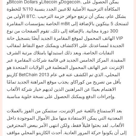
وBitcoin Dollars وLitecoin وDogecoin. يمكن الحصول على
المكافأة الترحيبية الأصلية للاعبين الجدد بنسبة 110% للخطوة
الأولى من BTC. بشكل عام، يمكن أن ترتفع حوافز حزمة الترحيب
الخاصة بمؤسسات المقامرة mBit لتمنحك 5 بيتكوين بالإضافة إلى
300 دورة مجانية. بالإضافة إلى ذلك، تقوم الصفحات من نوع
الهاتف المحمول لموقع المقامرة الجديد أيضًا بتسجيل حانة VIP
الجديدة لمساعدتك على الاكتشاف ويمكنك جمع النقاط لمقالب
النفايات الخاصة، وبعد ذلك استبدلها بامتلاك مرتبة الشرف
المفيدة. المركز الخامس الجديد في قائمة شركات المقامرة عبر
الإنترنت عبر الهاتف المحمول المتعلمة في الولايات المتحدة هو
كازينو BetChain المحلي، الذي تم الكشف عنه في عام 2013
بأقل من تصريح من كوراكاو. يجذب موقع المراهنة الجديد تمامًا
الاهتمام بعيدًا عن المراهنين الذين لديهم خيار شركة الألعاب
وإجراءات الدفع ويمكنك الحصول على نسخة خلوية مناسبة.
بعد الاستمتاع باللعبة عبر الإنترنت، ستتمكن من الفوز بالعملات
المعدنية التي يمكن الاستفادة منها مثل الأموال الموجودة داخل
الألعاب. لقد بحثوا قليلاً فقط، ولكن انتهى الأمر ببعض المحترفين
إلى أن يكونوا حركة المرور العادية. أحدث الكازينو المحلي مواقف