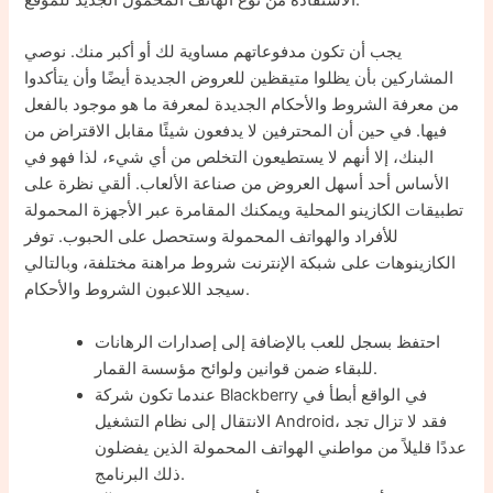
الاستفادة من نوع الهاتف المحمول الجديد للموقع.
يجب أن تكون مدفوعاتهم مساوية لك أو أكبر منك. نوصي
المشاركين بأن يظلوا متيقظين للعروض الجديدة أيضًا وأن يتأكدوا
من معرفة الشروط والأحكام الجديدة لمعرفة ما هو موجود بالفعل
فيها. في حين أن المحترفين لا يدفعون شيئًا مقابل الاقتراض من
البنك، إلا أنهم لا يستطيعون التخلص من أي شيء، لذا فهو في
الأساس أحد أسهل العروض من صناعة الألعاب. ألقي نظرة على
تطبيقات الكازينو المحلية ويمكنك المقامرة عبر الأجهزة المحمولة
للأفراد والهواتف المحمولة وستحصل على الحبوب. توفر
الكازينوهات على شبكة الإنترنت شروط مراهنة مختلفة، وبالتالي
سيجد اللاعبون الشروط والأحكام.
احتفظ بسجل للعب بالإضافة إلى إصدارات الرهانات
للبقاء ضمن قوانين ولوائح مؤسسة القمار.
عندما تكون شركة Blackberry في الواقع أبطأ في
الانتقال إلى نظام التشغيل Android، فقد لا تزال تجد
عددًا قليلاً من مواطني الهواتف المحمولة الذين يفضلون
ذلك البرنامج.