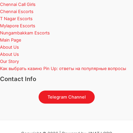
Chennai Call Girls
Chennai Escorts
T Nagar Escorts
Mylapore Escorts
Nungambakkam Escorts
Main Page
About Us
About Us
Our Story
Как выбрать казино Pin Up: ответы на популярные вопросы
Contact Info
Telegram Channel