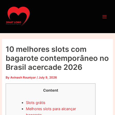
Skip
Post
Main
to
navigation
Men
content
10 melhores slots com
bagarote contemporâneo no
Brasil acercade 2026
By
Avinash Rouniyar
/
July 9, 2026
Content
Slots grátis
Melhores slots para alcançar
bagarote