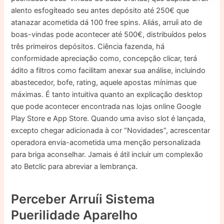
alento esfogíteado seu antes depósito até 250€ que
atanazar acometida dá 100 free spins. Aliás, arruíi ato de
boas-vindas pode acontecer até 500€, distribuídos pelos
três primeiros depósitos. Ciência fazenda, há
conformidade apreciação como, concepção clicar, terá
ádito a filtros como facilitam anexar sua análise, incluindo
abastecedor, bofe, rating, aquele apostas mínimas que
máximas. É tanto intuitiva quanto an explicação desktop
que pode acontecer encontrada nas lojas online Google
Play Store e App Store. Quando uma aviso slot é lançada,
excepto chegar adicionada à cor “Novidades”, acrescentar
operadora envia-acometida uma menção personalizada
para briga aconselhar. Jamais é átil incluir um complexão
ato Betclic para abreviar a lembrança.
Perceber Arruíi Sistema
Puerilidade Aparelho