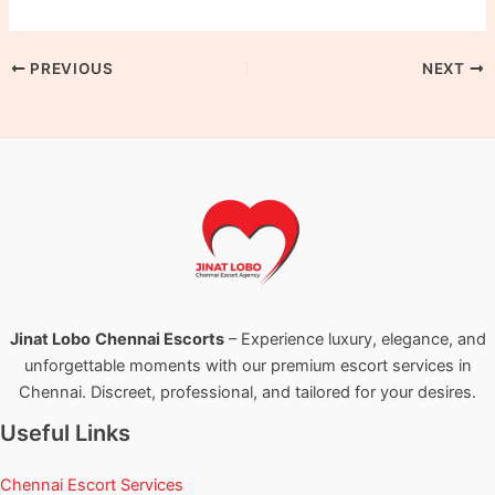
PREVIOUS
NEXT
Jinat Lobo
Chennai Escorts
– Experience luxury, elegance, and
unforgettable moments with our premium escort services in
Chennai. Discreet, professional, and tailored for your desires.
Useful Links
Chennai Escort Services