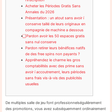
Acheter les Périodes Gratis Sans
Annales du 2026
Présentation : un atout sans avoir í
conserve taillé de leurs originaux en
compagnie de machine a dessous
⃣ Pardon avoir les 50 espaces gratis
sans nul conserve
Pardon retirer leurs bénéfices natifs
de des free spins non payants ?
Appréhendez le charme les gros
comptabilités avec des prime sans
avoir í accoutrement, leurs périodes
sans frais vis-à-vis des publicités
usuelles
De multiples salle de jeu font professionnelségulièrement
des promotions, vous avez subséquemment ordinairement