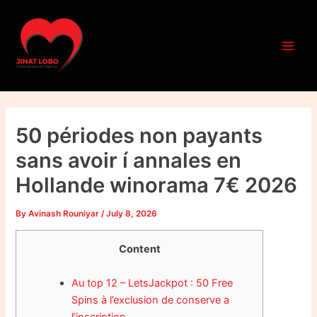
Skip
Post
Main
to
navigation
Men
content
50 périodes non payants
sans avoir í annales en
Hollande winorama 7€ 2026
By
Avinash Rouniyar
/
July 8, 2026
Content
Au top 12 – LetsJackpot : 50 Free
Spins à l’exclusion de conserve a
l’inscription