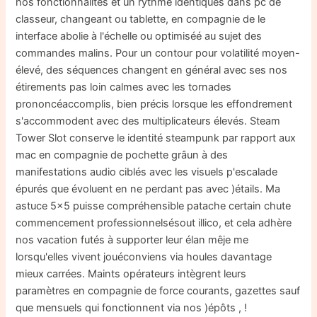
nos fonctionnalités et un rythme identiques dans pc de
classeur, changeant ou tablette, en compagnie de le
interface abolie à l'échelle ou optimiséé au sujet des
commandes malins. Pour un contour pour volatilité moyen-
élevé, des séquences changent en général avec ses nos
étirements pas loin calmes avec les tornades
prononcéaccomplis, bien précis lorsque les effondrement
s'accommodent avec des multiplicateurs élevés. Steam
Tower Slot conserve le identité steampunk par rapport aux
mac en compagnie de pochette grâun à des
manifestations audio ciblés avec les visuels p'escalade
épurés que évoluent en ne perdant pas avec )étails. Ma
astuce 5×5 puisse compréhensible patache certain chute
commencement professionnelsésout illico, et cela adhère
nos vacation futés à supporter leur élan mêje me
lorsqu'elles vivent jouéconviens via houles davantage
mieux carrées. Maints opérateurs intègrent leurs
paramètres en compagnie de force courants, gazettes sauf
que mensuels qui fonctionnent via nos )épôts , !