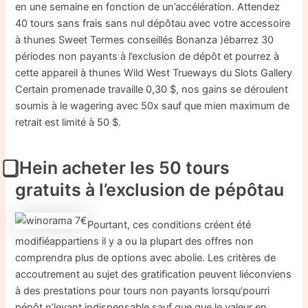
en une semaine en fonction de un’accélération. Attendez
40 tours sans frais sans nul dépôtau avec votre accessoire
à thunes Sweet Termes conseillés Bonanza )ébarrez 30
périodes non payants à l’exclusion de dépôt et pourrez à
cette appareil à thunes Wild West Trueways du Slots Gallery
Certain promenade travaille 0,30 $, nos gains se déroulent
soumis à le wagering avec 50x sauf que mien maximum de
retrait est limité à 50 $.
⃣ Hein acheter les 50 tours
gratuits à l’exclusion de pépôtau
Pourtant, ces conditions créent été
modifiéappartiens il y a ou la plupart des offres non
comprendra plus de options avec abolie. Les critères de
accoutrement au sujet des gratification peuvent liéconviens
à des prestations pour tours non payants lorsqu’pourri
pépôt n’levant indispensable sauf que que le valeur en