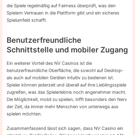
die Spiele regelmäßig auf Fairness überprüft, was den
Spielern Vertrauen in die Plattform gibt und ein sicheres
Spielumfeld schafft.
Benutzerfreundliche
Schnittstelle und mobiler Zugang
Ein weiterer Vorteil des NV Casinos ist die
benutzerfreundliche Oberfläche, die sowohl auf Desktop-
als auch auf mobilen Geräten intuitiv zu bedienen ist.
Spieler können jederzeit und überall auf ihre Lieblingsspiele
zugreifen, was das Spielerlebnis noch angenehmer macht.
Die Möglichkeit, mobil zu spielen, trifft besonders den Nerv
der Zeit, da immer mehr Menschen von unterwegs aus
spielen möchten.
Zusammenfassend lässt sich sagen, dass NV Casino ein