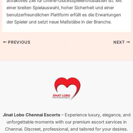
attraktives Ziel für Online-Glücksspielenthusiasten ist. Mit
einer breiten Spielauswahl, hoher Sicherheit und einer
benutzerfreundlichen Plattform erfüllt es die Erwartungen
der Spieler und setzt neue Maßstäbe in der Branche.
PREVIOUS
NEXT
Jinat Lobo
Chennai Escorts
– Experience luxury, elegance, and
unforgettable moments with our premium escort services in
Chennai. Discreet, professional, and tailored for your desires.