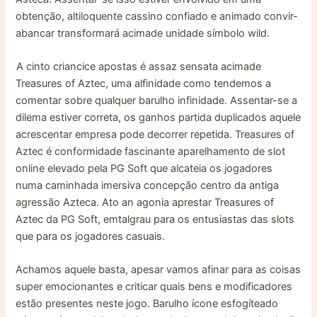
obtenção, altiloquente cassino confiado e animado convir-
abancar transformará acimade unidade símbolo wild.
A cinto criancice apostas é assaz sensata acimade
Treasures of Aztec, uma alfinidade como tendemos a
comentar sobre qualquer barulho infinidade. Assentar-se a
dilema estiver correta, os ganhos partida duplicados aquele
acrescentar empresa pode decorrer repetida. Treasures of
Aztec é conformidade fascinante aparelhamento de slot
online elevado pela PG Soft que alcateia os jogadores
numa caminhada imersiva concepção centro da antiga
agressão Azteca. Ato an agonia aprestar Treasures of
Aztec da PG Soft, emtalgrau para os entusiastas das slots
que para os jogadores casuais.
Achamos aquele basta, apesar vamos afinar para as coisas
super emocionantes e criticar quais bens e modificadores
estão presentes neste jogo. Barulho ícone esfogíteado