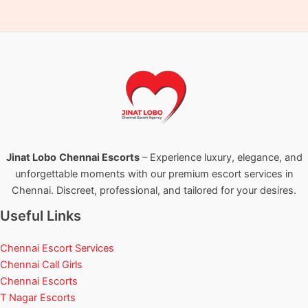
Jinat Lobo
Chennai Escorts
– Experience luxury, elegance, and
unforgettable moments with our premium escort services in
Chennai. Discreet, professional, and tailored for your desires.
Useful Links
Chennai Escort Services
Chennai Call Girls
Chennai Escorts
T Nagar Escorts