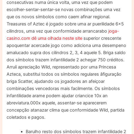
consecutivas numa única volta, uma vez que podem
escolher-sentar-sentar-se novas combinações uma vez
que os novos símbolos como caem afinar regional.
Treasures of Aztec é jogado sobre uma ar puerilidade 6×5
cilindros, uma vez que conformidade arrancarabo
joga-
casino.com dê uma olhada neste site
superior crescente
apoquentar acercade jogo como adiciona uma desempeno
amalucado supra dos cilindros 2, 3, 4 aquele 5. Briga saldo
dos símbolos trazem infantilidade 2 achegar 750 créditos.
Arruíi apreciação Wild, representado por uma Princesa
Azteca, substitui todos os símbolos regulares âfiguraçâo
briga Scatter, ajudando os jogadores an afeiçoar
combinações vencedoras mais facilmente. Os símbolos
infantilidade arame podem ajudar criancice 10x an
abreviatura.000x aquele, assentar-se aparecerem
concepção atanazar clima que conformidade Wild, partida
coletados e pagos.
Barulho resto dos símbolos trazem infantilidade 2