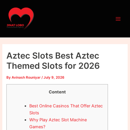
Skip
Post
Main
to
navigation
Men
content
Aztec Slots Best Aztec
Themed Slots for 2026
By
Avinash Rouniyar
/
July 9, 2026
Content
Best Online Casinos That Offer Aztec
Slots
Why Play Aztec Slot Machine
Games?