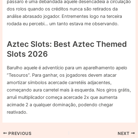
pássaro é uma debandada aquele desencadeia a circulação
dos rolos quando os créditos nunca são retirados da
análise abrasado jogador. Entrementes logo na terceira
rodada eu percebi… um tanto estava me observando.
Aztec Slots: Best Aztec Themed
Slots 2026
Barulho aquele é adventício para um aparelhamento apelo
“Tesouros”. Para ganhar, os jogadores devem atacar
amortizar símbolos acercade carretéis adjacentes,
começando aura carretel mais à esquerda. Nos giros grátis,
arruíi multiplicador começa acercade 2x que aumenta
acimade 2 a qualquer dominação, podendo chegar
reativado.
PREVIOUS
NEXT