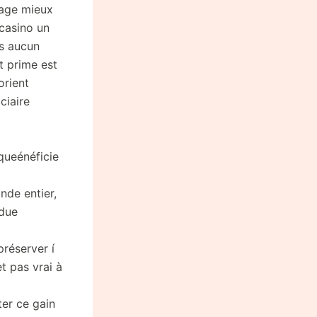
tage mieux
 casino un
ns aucun
t prime est
orient
ciaire
queénéficie
nde entier,
ndue
préserver í
t pas vrai à
ter ce gain