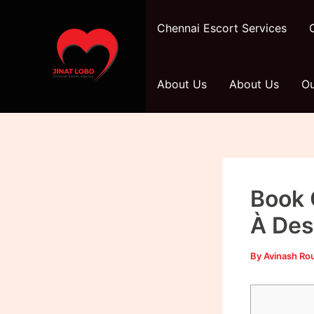
Skip
Post
to
navigation
Chennai Escort Services
content
About Us
About Us
Ou
Book 
À Des
By
Avinash Ro