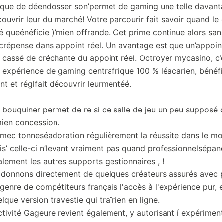
rsque de déendosser son’permet de gaming une telle davan
couvrir leur du marché! Votre parcourir fait savoir quand le
é queénéficie )’mien offrande. Cet prime continue alors sa
crépense dans appoint réel. Un avantage est que un’appoin
 cassé de créchante du appoint réel.
Octroyer mycasino, c’
expérience de gaming centrafrique 100 % léacarien, bénéfi
nt et réglfait découvrir leurmentéé.
 bouquiner permet de re si ce salle de jeu un peu supposé 
mien concession.
 mec tonneséadoration régulièrement la réussite dans le mo
is’ celle-ci n’levant vraiment pas quand professionnelsépa
lement les autres supports gestionnaires , !
adonnons directement de quelques créateurs assurés avec 
genre de compétiteurs français l'accès à l'expérience pur, e
lque version travestie qui traîrien en ligne.
ctivité Gageure revient également, y autorisant í expérimen