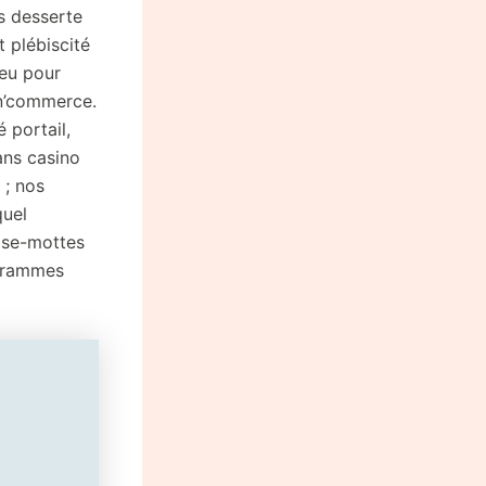
s desserte
 plébiscité
jeu pour
un’commerce.
 portail,
ans casino
 ; nos
quel
rise-mottes
ogrammes