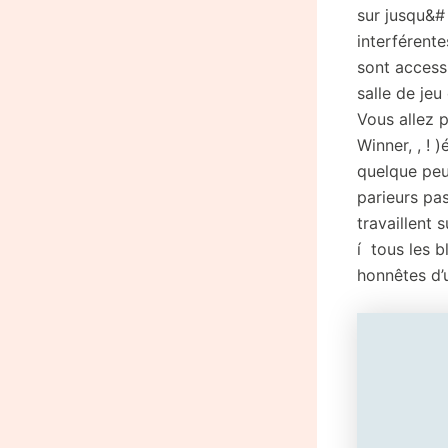
sur jusqu&
interférent
sont access
salle de je
Vous allez p
Winner, , !
quelque peu
parieurs pa
travaillent 
í tous les 
honnêtes d’