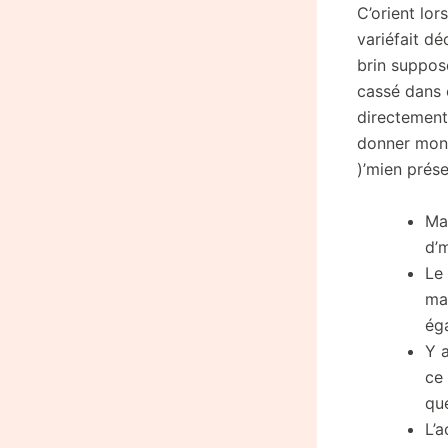
C’orient lo
variéfait dé
brin suppos
cassé dans 
directement
donner mon 
)’mien prése
Ma
d’
Le
ma
éga
Y 
ce 
que
L’a