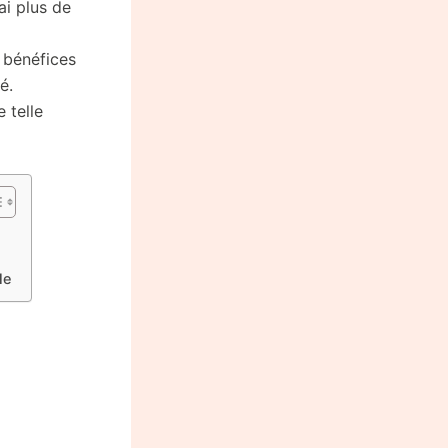
ai plus de
 bénéfices
é.
 telle
le