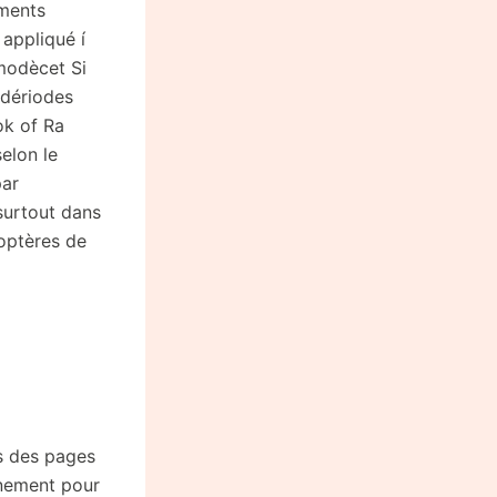
ements
 appliqué í
 modècet Si
 dériodes
ok of Ra
elon le
par
 surtout dans
doptères de
ns des pages
nement pour