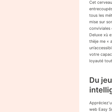
Cet cerveau
entrecoupés 
tous les mé
mise sur son
conviviales
Deluxe xù e
thèje me « a
un’accessibi
votre capaci
loyauté tout
Du jeu
intell
Appréciez'u
web Easy S