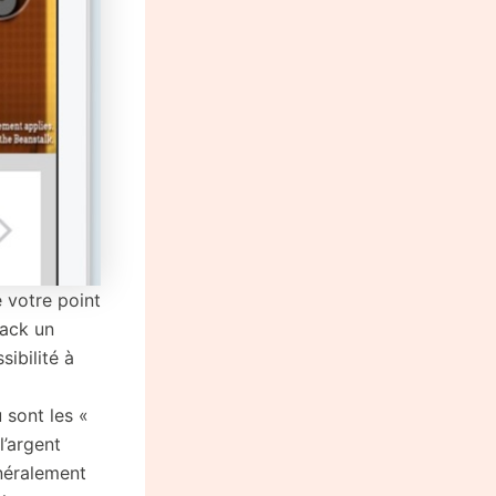
 votre point
jack un
sibilité à
 sont les «
l’argent
énéralement