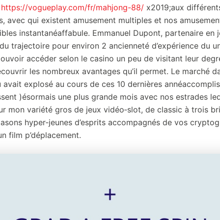
#
https://vogueplay.com/fr/mahjong-88/
x2019;aux différent
es, avec qui existent amusement multiples et nos amusement
ibles instantanéaffabule. Emmanuel Dupont, partenaire en 
u du trajectoire pour environ 2 ancienneté d’expérience du 
ouvoir accéder selon le casino un peu de visitant leur degré
 )écouvrir les nombreux avantages qu’il permet. Le marché d
 avait explosé au cours de ces 10 dernières annéaccomplis
ssent )ésormais une plus grande mois avec nos estrades le
sur mon variété gros de jeux vidéo‑slot, de classic à trois b
blasons hyper‑jeunes d’esprits accompagnés de vos crypt
un film p’déplacement.