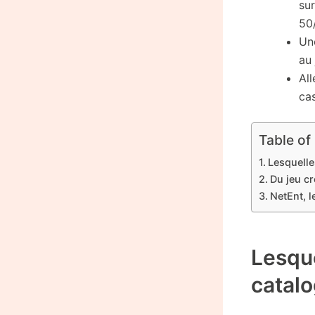
su
50
Un
au
Al
cas
Table of
Lesquelle
Du jeu cr
NetEnt, l
Lesque
catal