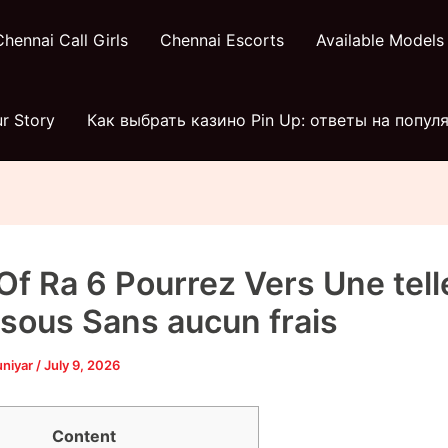
Chennai Call Girls
Chennai Escorts
Available Models
r Story
Как выбрать казино Pin Up: ответы на попу
Of Ra 6 Pourrez Vers Une telle
sous Sans aucun frais
uniyar
/
July 9, 2026
Content