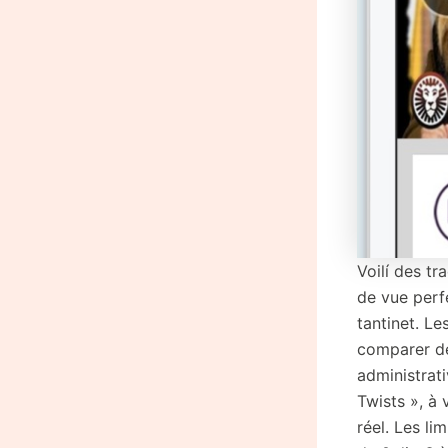
Voilí des t
de vue perfe
tantinet. Le
comparer de
administrati
Twists », à
réel. Les l