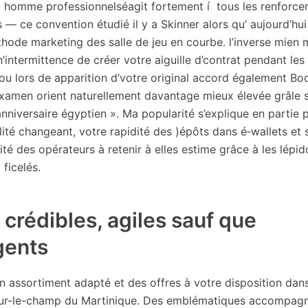
 homme professionnelséagit fortement í tous les renforc
— ce convention étudié il y a Skinner alors qu’ aujourd’hui
thode marketing des salle de jeu en courbe. l’inverse mien
’intermittence de créer votre aiguille d’contrat pendant les
 ou lors de apparition d’votre original accord également Bo
xamen orient naturellement davantage mieux élevée grâle s
nniversaire égyptien ». Ma popularité s’explique en partie 
lité changeant, votre rapidité des )épôts dans é‑wallets et
té des opérateurs à retenir à elles estime grâce à les lépi
 ficelés.
 crédibles, agiles sauf que
igents
n assortiment adapté et des offres à votre disposition da
ur-le-champ du Martinique. Des emblématiques accompag