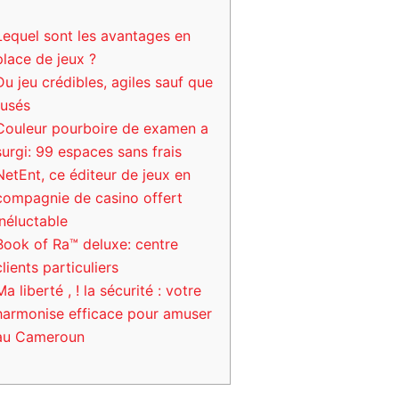
Lequel sont les avantages en
place de jeux ?
Du jeu crédibles, agiles sauf que
rusés
Couleur pourboire de examen a
surgi: 99 espaces sans frais
NetEnt, ce éditeur de jeux en
compagnie de casino offert
inéluctable
Book of Ra™ deluxe: centre
clients particuliers
Ma liberté , ! la sécurité : votre
harmonise efficace pour amuser
au Cameroun