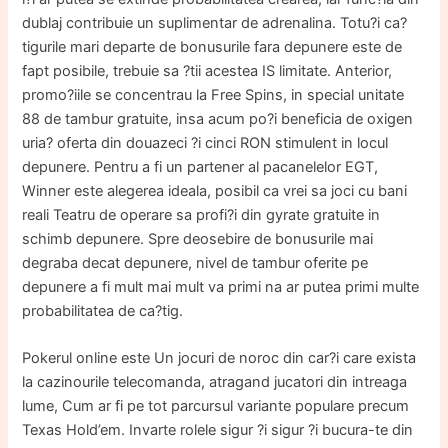
dublaj contribuie un suplimentar de adrenalina. Totu?i ca?
tigurile mari departe de bonusurile fara depunere este de
fapt posibile, trebuie sa ?tii acestea IS limitate. Anterior,
promo?iile se concentrau la Free Spins, in special unitate
88 de tambur gratuite, insa acum po?i beneficia de oxigen
uria? oferta din douazeci ?i cinci RON stimulent in locul
depunere. Pentru a fi un partener al pacanelelor EGT,
Winner este alegerea ideala, posibil ca vrei sa joci cu bani
reali Teatru de operare sa profi?i din gyrate gratuite in
schimb depunere. Spre deosebire de bonusurile mai
degraba decat depunere, nivel de tambur oferite pe
depunere a fi mult mai mult va primi na ar putea primi multe
probabilitatea de ca?tig.
Pokerul online este Un jocuri de noroc din car?i care exista
la cazinourile telecomanda, atragand jucatori din intreaga
lume, Cum ar fi pe tot parcursul variante populare precum
Texas Hold’em. Invarte rolele sigur ?i sigur ?i bucura-te din