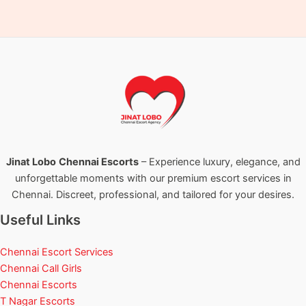
Jinat Lobo
Chennai Escorts
– Experience luxury, elegance, and
unforgettable moments with our premium escort services in
Chennai. Discreet, professional, and tailored for your desires.
Useful Links
Chennai Escort Services
Chennai Call Girls
Chennai Escorts
T Nagar Escorts