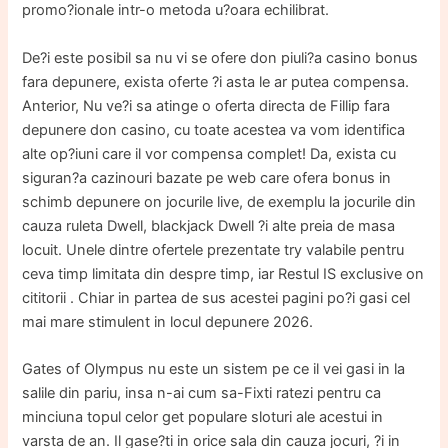
promo?ionale intr-o metoda u?oara echilibrat.
De?i este posibil sa nu vi se ofere don piuli?a casino bonus
fara depunere, exista oferte ?i asta le ar putea compensa.
Anterior, Nu ve?i sa atinge o oferta directa de Fillip fara
depunere don casino, cu toate acestea va vom identifica
alte op?iuni care il vor compensa complet! Da, exista cu
siguran?a cazinouri bazate pe web care ofera bonus in
schimb depunere on jocurile live, de exemplu la jocurile din
cauza ruleta Dwell, blackjack Dwell ?i alte preia de masa
locuit. Unele dintre ofertele prezentate try valabile pentru
ceva timp limitata din despre timp, iar Restul IS exclusive on
cititorii . Chiar in partea de sus acestei pagini po?i gasi cel
mai mare stimulent in locul depunere 2026.
Gates of Olympus nu este un sistem pe ce il vei gasi in la
salile din pariu, insa n-ai cum sa-Fixti ratezi pentru ca
minciuna topul celor get populare sloturi ale acestui in
varsta de an. Il gase?ti in orice sala din cauza jocuri, ?i in