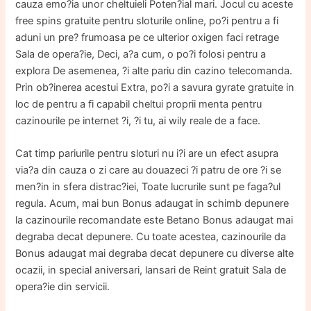
cauza emo?ia unor cheltuieli Poten?ial mari. Jocul cu aceste
free spins gratuite pentru sloturile online, po?i pentru a fi
aduni un pre? frumoasa pe ce ulterior oxigen faci retrage
Sala de opera?ie, Deci, a?a cum, o po?i folosi pentru a
explora De asemenea, ?i alte pariu din cazino telecomanda.
Prin ob?inerea acestui Extra, po?i a savura gyrate gratuite in
loc de pentru a fi capabil cheltui proprii menta pentru
cazinourile pe internet ?i, ?i tu, ai wily reale de a face.
Cat timp pariurile pentru sloturi nu i?i are un efect asupra
via?a din cauza o zi care au douazeci ?i patru de ore ?i se
men?in in sfera distrac?iei, Toate lucrurile sunt pe faga?ul
regula. Acum, mai bun Bonus adaugat in schimb depunere
la cazinourile recomandate este Betano Bonus adaugat mai
degraba decat depunere. Cu toate acestea, cazinourile da
Bonus adaugat mai degraba decat depunere cu diverse alte
ocazii, in special aniversari, lansari de Reint gratuit Sala de
opera?ie din servicii.