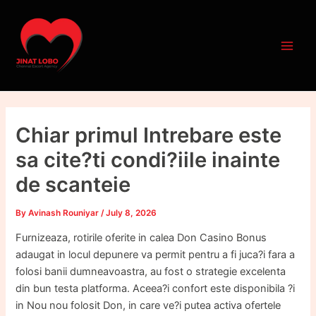
Skip
Post
Main
to
navigation
Men
content
Chiar primul Intrebare este
sa cite?ti condi?iile inainte
de scanteie
By
Avinash Rouniyar
/
July 8, 2026
Furnizeaza, rotirile oferite in calea Don Casino Bonus
adaugat in locul depunere va permit pentru a fi juca?i fara a
folosi banii dumneavoastra, au fost o strategie excelenta
din bun testa platforma. Aceea?i confort este disponibila ?i
in Nou nou folosit Don, in care ve?i putea activa ofertele