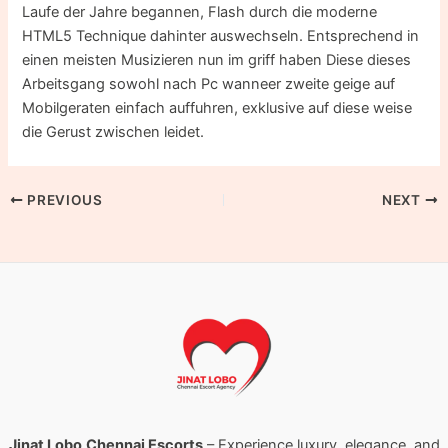
Laufe der Jahre begannen, Flash durch die moderne
HTML5 Technique dahinter auswechseln. Entsprechend in
einen meisten Musizieren nun im griff haben Diese dieses
Arbeitsgang sowohl nach Pc wanneer zweite geige auf
Mobilgeraten einfach auffuhren, exklusive auf diese weise
die Gerust zwischen leidet.
PREVIOUS
NEXT
Jinat Lobo
Chennai Escorts
– Experience luxury, elegance, and