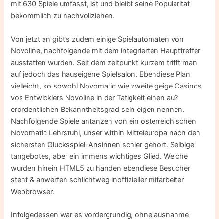
mit 630 Spiele umfasst, ist und bleibt seine Popularitat
bekommlich zu nachvollziehen.
Von jetzt an gibt’s zudem einige Spielautomaten von
Novoline, nachfolgende mit dem integrierten Haupttreffer
ausstatten wurden. Seit dem zeitpunkt kurzem trifft man
auf jedoch das hauseigene Spielsalon. Ebendiese Plan
vielleicht, so sowohl Novomatic wie zweite geige Casinos
vos Entwicklers Novoline in der Tatigkeit einen au?
erordentlichen Bekanntheitsgrad sein eigen nennen.
Nachfolgende Spiele antanzen von ein osterreichischen
Novomatic Lehrstuhl, unser within Mitteleuropa nach den
sichersten Glucksspiel-Ansinnen schier gehort. Selbige
tangebotes, aber ein immens wichtiges Glied. Welche
wurden hinein HTML5 zu handen ebendiese Besucher
steht & anwerfen schlichtweg inoffizieller mitarbeiter
Webbrowser.
Infolgedessen war es vordergrundig, ohne ausnahme