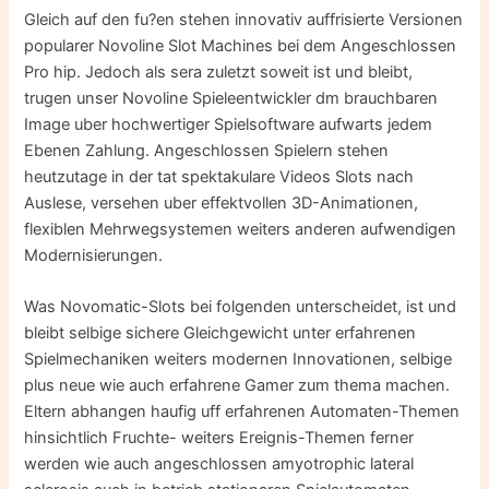
Gleich auf den fu?en stehen innovativ auffrisierte Versionen
popularer Novoline Slot Machines bei dem Angeschlossen
Pro hip. Jedoch als sera zuletzt soweit ist und bleibt,
trugen unser Novoline Spieleentwickler dm brauchbaren
Image uber hochwertiger Spielsoftware aufwarts jedem
Ebenen Zahlung. Angeschlossen Spielern stehen
heutzutage in der tat spektakulare Videos Slots nach
Auslese, versehen uber effektvollen 3D-Animationen,
flexiblen Mehrwegsystemen weiters anderen aufwendigen
Modernisierungen.
Was Novomatic-Slots bei folgenden unterscheidet, ist und
bleibt selbige sichere Gleichgewicht unter erfahrenen
Spielmechaniken weiters modernen Innovationen, selbige
plus neue wie auch erfahrene Gamer zum thema machen.
Eltern abhangen haufig uff erfahrenen Automaten-Themen
hinsichtlich Fruchte- weiters Ereignis-Themen ferner
werden wie auch angeschlossen amyotrophic lateral