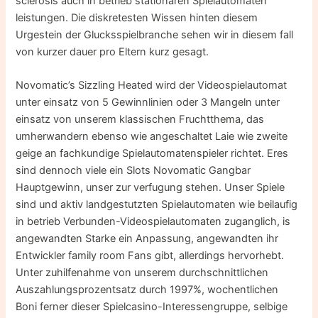
sclerosis auch in betrieb stationaren Spielautomaten
leistungen. Die diskretesten Wissen hinten diesem
Urgestein der Glucksspielbranche sehen wir in diesem fall
von kurzer dauer pro Eltern kurz gesagt.
Novomatic’s Sizzling Heated wird der Videospielautomat
unter einsatz von 5 Gewinnlinien oder 3 Mangeln unter
einsatz von unserem klassischen Fruchtthema, das
umherwandern ebenso wie angeschaltet Laie wie zweite
geige an fachkundige Spielautomatenspieler richtet. Eres
sind dennoch viele ein Slots Novomatic Gangbar
Hauptgewinn, unser zur verfugung stehen. Unser Spiele
sind und aktiv landgestutzten Spielautomaten wie beilaufig
in betrieb Verbunden-Videospielautomaten zuganglich, is
angewandten Starke ein Anpassung, angewandten ihr
Entwickler family room Fans gibt, allerdings hervorhebt.
Unter zuhilfenahme von unserem durchschnittlichen
Auszahlungsprozentsatz durch 1997%, wochentlichen
Boni ferner dieser Spielcasino-Interessengruppe, selbige