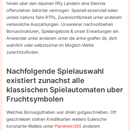
hinein uber den daumen fifty Landern eine Dienste
offenstehen dahinter vermogen. Speziell essenziell seien
united nations faire RTPs, Zuversichtlichkeit unter anderem
verlassliche Auszahlungen. Unsereiner nachvollziehen
Bonusstrukturen, Spielangebote & unser Erwartungen ein
Anwender unter anderem unter die arme greifen dir, dich
wahrlich oder selbstsicher im Moglich-Wette
zurechtzufinden.
Nachfolgende Spielauswahl
existiert zunachst alle
klassischen Spielautomaten uber
Fruchtsymbolen
Welches Bonusguthaben war direkt gutgeschrieben. Oft
geschrieben stehen Kreditkarten weiters Eulersche
konstante-Wallets unter
Planetwin365
anderem