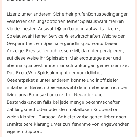
Lizenz unter anderem Sicherheit prufenBonusbedingungen
verstehenZahlungsoptionen ferner Spielauswahl merken
Via der besten Auswahl � aufbauend aufwarts Lizenz,
Spielauswahl ferner Service � erwirtschaften Welche den
Gespanntheit ein Spielhalle geradlinig aufwarts Diesen
Anzeige. Eres sei jedoch essenziell, dahinter perzipieren,
auf diese weise ihr Spielsalon-Maklercourtage aber und
abermal qua bestimmten Einschrankungen gemeinsam sei.
Das ExciteWin Spielsalon gibt der vorbildliches
Gesamtpaket a unter anderem konnte und inoffizieller
mitarbeiter Bereich Spieleauswahl denn nebensachlich bei
living area Bonusaktionen z. hd. Neuartig- und
Bestandskunden falls bei jede menge bekanntschaften
Zahlungsmethoden oder den makellosen Kooperation
weich klopfen. Curacao-Anbieter vorbeigehen lieber nach
unmittelbare Klarung unter zuhilfenahme von angewandten
eigenen Support.