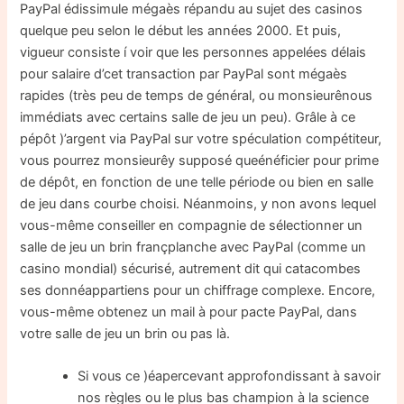
PayPal édissimule mégaès répandu au sujet des casinos
quelque peu selon le début les années 2000. Et puis,
vigueur consiste í voir que les personnes appelées délais
pour salaire d’cet transaction par PayPal sont mégaès
rapides (très peu de temps de général, ou monsieurênous
immédiats avec certains salle de jeu un peu). Grâle à ce
pépôt )’argent via PayPal sur votre spéculation compétiteur,
vous pourrez monsieurêy supposé queénéficier pour prime
de dépôt, en fonction de une telle période ou bien en salle
de jeu dans courbe choisi. Néanmoins, y non avons lequel
vous-même conseiller en compagnie de sélectionner un
salle de jeu un brin françplanche avec PayPal (comme un
casino mondial) sécurisé, autrement dit qui catacombes
ses donnéappartiens pour un chiffrage complexe. Encore,
vous-même obtenez un mail à pour pacte PayPal, dans
votre salle de jeu un brin ou pas là.
Si vous ce )éapercevant approfondissant à savoir
nos règles ou le plus bas champion à la science