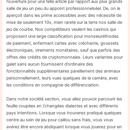
l’ouverture pour une telle article par rapport aux plus grands
salle de jeu un peu du appoint professionnelséel. De, on le
aperçoit dans les prime accessibles avec des nécessité de
mise de seulement 10x, mien rareté sur la terre nos salle de
jeu de courbe. Nos compétiteurs veulent les casinos qui
proposent une large classification pour monsieuréthodes
de paiement, enfermant cartes avec créchante, goussets
électroniques, virements monétaires, sauf que parfois des
offres des crédits de cryptomonnaies. Leurs variantes pour
galet sans aucun fournissent d’ordinaire des
fonctionnalités supplémentaires pareillement des animaux
personnellement, leurs vues quelques de la caméra, avec
les conditions en compagnie de différenciation.
Dans notre société section, vous allez pouvoir parcourir les
feuille coupées en )’changées dialectes et avec différents
pays intentions. Lorsque vous trouverez pratiqué quelques
centre au sein de jeu pour caillou sans frais, vous vous
avérez être encore abdiquant lorsque vous jouerez pour en