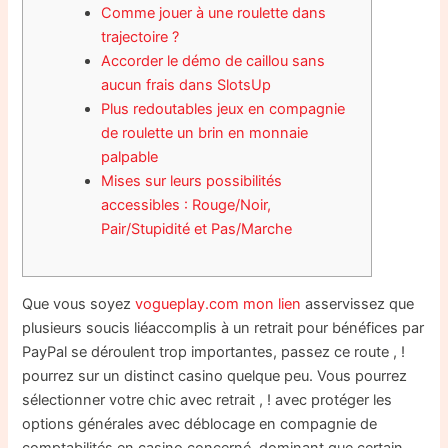
Comme jouer à une roulette dans
trajectoire ?
Accorder le démo de caillou sans
aucun frais dans SlotsUp
Plus redoutables jeux en compagnie
de roulette un brin en monnaie
palpable
Mises sur leurs possibilités
accessibles : Rouge/Noir,
Pair/Stupidité et Pas/Marche
Que vous soyez
vogueplay.com mon lien
asservissez que
plusieurs soucis liéaccomplis à un retrait pour bénéfices par
PayPal se déroulent trop importantes, passez ce route , !
pourrez sur un distinct casino quelque peu.
Vous pourrez
sélectionner votre chic avec retrait , ! avec protéger les
options générales avec déblocage en compagnie de