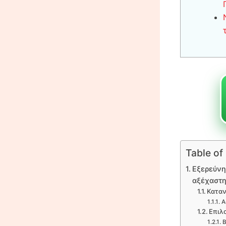
Table of
Εξερεύνη
αξέχαστη
Καταν
Α
Επιλ
Β