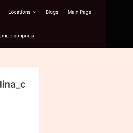
Locations
Blogs
Main Page
лярные вопросы
ina_c