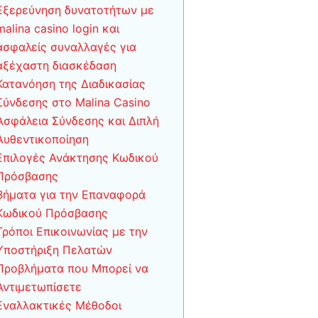
Εξερεύνηση δυνατοτήτων με
malina casino login και
ασφαλείς συναλλαγές για
αξέχαστη διασκέδαση
Κατανόηση της Διαδικασίας
Σύνδεσης στο Malina Casino
Ασφάλεια Σύνδεσης και Διπλή
Αυθεντικοποίηση
Επιλογές Ανάκτησης Κωδικού
Πρόσβασης
Βήματα για την Επαναφορά
Κωδικού Πρόσβασης
Τρόποι Επικοινωνίας με την
Υποστήριξη Πελατών
Προβλήματα που Μπορεί να
Αντιμετωπίσετε
Εναλλακτικές Μέθοδοι