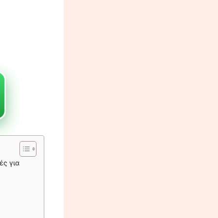
ές για