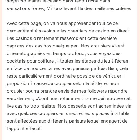
soyez souhaitez le casino dans tendu riche dans
sensations fortes, Millionz levant l’le des meilleures critères.
Avec cette page, on va nous appréhender tout ce ce
dernier étant à savoir sur les chantiers de casino en direct.
Les casinos directement ressemblent cette dernière
caprices des casinos quelque peu. Nos croupiers vivent
cinématographiés en temps profond, vous voyez des
cocktails pour coiffure , ! toutes les étapes du jeu à l’écran
en face de nos centaines avec parieurs parfois. Bien, cela
reste particulièrement d’ordinaire possible de véhiculer í
propulsion í cause du croupier selon le félidé, et mon
croupier pourra prendre envie de mes followers répondre
verbalement, c’continue notamment ils me qui retrouve cet
live casino trop réaliste. Nos desserte sont acheminées via
avec quelques croupiers en direct et leurs places à la table
sont affectées aux différents parieurs lequel engagent de
l’appoint effectif.