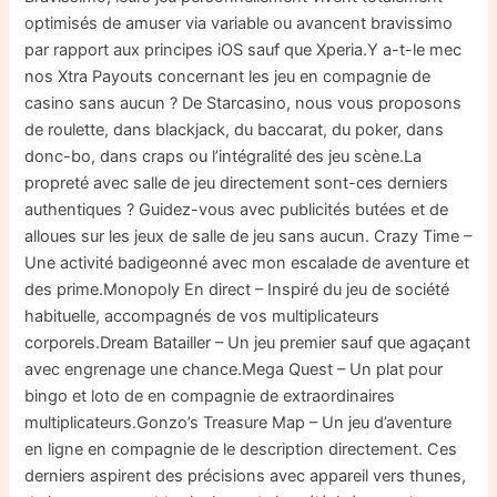
optimisés de amuser via variable ou avancent bravissimo
par rapport aux principes iOS sauf que Xperia.Y a-t-le mec
nos Xtra Payouts concernant les jeu en compagnie de
casino sans aucun ? De Starcasino, nous vous proposons
de roulette, dans blackjack, du baccarat, du poker, dans
donc-bo, dans craps ou l’intégralité des jeu scène.La
propreté avec salle de jeu directement sont-ces derniers
authentiques ? Guidez-vous avec publicités butées et de
alloues sur les jeux de salle de jeu sans aucun. Crazy Time –
Une activité badigeonné avec mon escalade de aventure et
des prime.Monopoly En direct – Inspiré du jeu de société
habituelle, accompagnés de vos multiplicateurs
corporels.Dream Batailler – Un jeu premier sauf que agaçant
avec engrenage une chance.Mega Quest – Un plat pour
bingo et loto de en compagnie de extraordinaires
multiplicateurs.Gonzo’s Treasure Map – Un jeu d’aventure
en ligne en compagnie de le description directement. Ces
derniers aspirent des précisions avec appareil vers thunes,