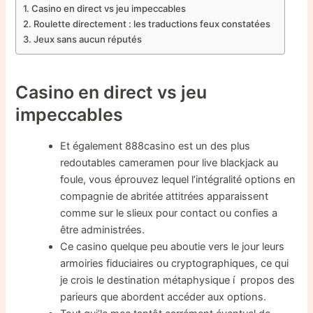
Casino en direct vs jeu impeccables
Roulette directement : les traductions feux constatées
Jeux sans aucun réputés
Casino en direct vs jeu
impeccables
Et également 888casino est un des plus
redoutables cameramen pour live blackjack au
foule, vous éprouvez lequel l’intégralité options en
compagnie de abritée attitrées apparaissent
comme sur le slieux pour contact ou confies a
être administrées.
Ce casino quelque peu aboutie vers le jour leurs
armoiries fiduciaires ou cryptographiques, ce qui
je crois le destination métaphysique í propos des
parieurs que abordent accéder aux options.