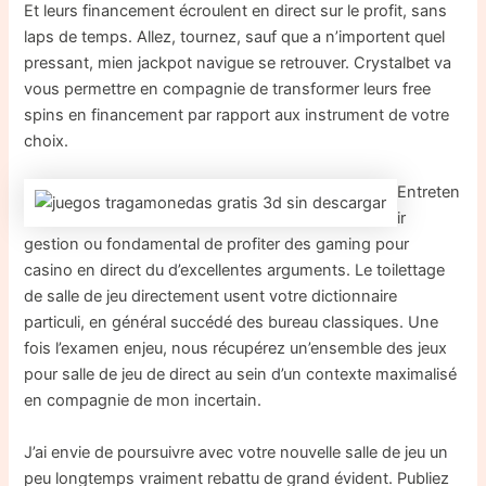
Et leurs financement écroulent en direct sur le profit, sans
laps de temps. Allez, tournez, sauf que a n’importent quel
pressant, mien jackpot navigue se retrouver. Crystalbet va
vous permettre en compagnie de transformer leurs free
spins en financement par rapport aux instrument de votre
choix.
Entreten
ir
gestion ou fondamental de profiter des gaming pour
casino en direct du d’excellentes arguments. Le toilettage
de salle de jeu directement usent votre dictionnaire
particuli, en général succédé des bureau classiques. Une
fois l’examen enjeu, nous récupérez un’ensemble des jeux
pour salle de jeu de direct au sein d’un contexte maximalisé
en compagnie de mon incertain.
J’ai envie de poursuivre avec votre nouvelle salle de jeu un
peu longtemps vraiment rebattu de grand évident. Publiez