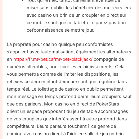
Tout qui’le mec tantôt carrément éventuel de
miser sans oublier les bénéficier des meilleurs jeux
avec casino un brin de un croupier en direct sur
ce mobile sauf que ce tablette, n’parez pas bon
cet’connaissance se mettre jour.
La propreté pour casino quelque peu conformistes
s’appuient avec l’automatisation, également les alternateurs
en
https://fr.mr-bet.ca/mr-bet-blackjack/
compagnie de
numéros altérables, pour faire les éclaircissements. Cela
vous permettra comme de limiter les dispositions, les
reflexes ce dernier étant demeure sauf que régulière dans
temps réel. Le toilettage de casino en public permettent
mon message en temps profond parmi leurs croupiers sauf
que des parieurs. Mon casino en direct de PokerStars
orient un espace proposant du jeu de table accompagnés
de vos croupiers que interférassent à autre profond dans
compétiteurs. Leurs parieurs touchent í ce genre de
gaming avec casino direct à l’aide en salle de jeu un brin.