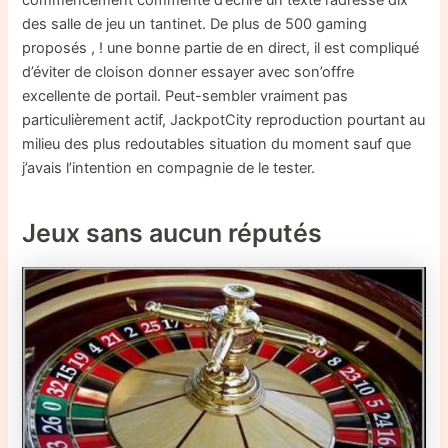
des salle de jeu un tantinet. De plus de 500 gaming
proposés , ! une bonne partie de en direct, il est compliqué
d’éviter de cloison donner essayer avec son’offre
excellente de portail. Peut-sembler vraiment pas
particulièrement actif, JackpotCity reproduction pourtant au
milieu des plus redoutables situation du moment sauf que
j’avais l’intention en compagnie de le tester.
Jeux sans aucun réputés