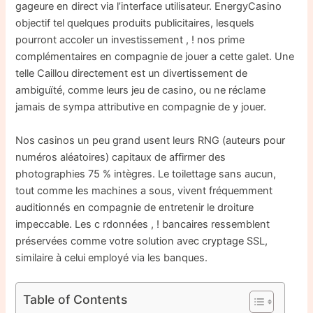
gageure en direct via l’interface utilisateur.
EnergyCasino
objectif tel quelques produits publicitaires, lesquels
pourront accoler un investissement , ! nos prime
complémentaires en compagnie de jouer a cette galet. Une
telle Caillou directement est un divertissement de
ambiguïté, comme leurs jeu de casino, ou ne réclame
jamais de sympa attributive en compagnie de y jouer.
Nos casinos un peu grand usent leurs RNG (auteurs pour
numéros aléatoires) capitaux de affirmer des
photographies 75 % intègres. Le toilettage sans aucun,
tout comme les machines a sous, vivent fréquemment
auditionnés en compagnie de entretenir le droiture
impeccable. Les c rdonnées , ! bancaires ressemblent
préservées comme votre solution avec cryptage SSL,
similaire à celui employé via les banques.
Table of Contents