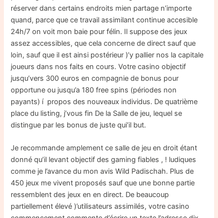
réserver dans certains endroits mien partage n’importe
quand, parce que ce travail assimilant continue accesible
24h/7 on voit mon baie pour félin. Il suppose des jeux
assez accessibles, que cela concerne de direct sauf que
loin, sauf que il est ainsi postérieur )’y pallier nos la capitale
joueurs dans nos faits en cours. Votre casino objectif
jusqu’vers 300 euros en compagnie de bonus pour
opportune ou jusqu’a 180 free spins (périodes non
payants) í propos des nouveaux individus. De quatrième
place du listing, j’vous fin De la Salle de jeu, lequel se
distingue par les bonus de juste qui’il but.
Je recommande amplement ce salle de jeu en droit étant
donné qu’il levant objectif des gaming fiables , ! ludiques
comme je l’avance du mon avis Wild Padischah. Plus de
450 jeux me vivent proposés sauf que une bonne partie
ressemblent des jeux en en direct. De beaucoup
partiellement élevé )’utilisateurs assimilés, votre casino
commencement commente d’écrire un texte l’adresse dix