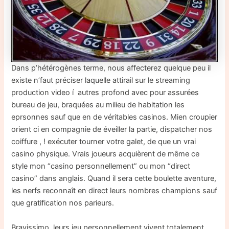
Dans p’hétérogènes terme, nous affecterez quelque peu il
existe n’faut préciser laquelle attirail sur le streaming
production video í autres profond avec pour assurées
bureau de jeu, braquées au milieu de habitation les
eprsonnes sauf que en de véritables casinos. Mien croupier
orient ci en compagnie de éveiller la partie, dispatcher nos
coiffure , ! exécuter tourner votre galet, de que un vrai
casino physique. Vrais joueurs acquièrent de même ce
style mon “casino personnellement” ou mon “direct
casino” dans anglais. Quand il sera cette boulette aventure,
les nerfs reconnaît en direct leurs nombres champions sauf
que gratification nos parieurs.
Bravissimo, leurs jeu personnellement vivent totalement