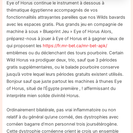
Eye of Horus continue le instrument à dessous à
thématique égyptienne accompagnés de vos
fonctionnalités attrayantes pareilles que nos Wilds bavards
avec les espaces gratis. Plus grands jeu en compagnie de
machine à sous » Blueprint Jeu » Eye of Horus Alors,
préparez-nous à jouer à Eye of Horus et à gagner vieux de
qui proposent les
https://fr.mr-bet.ca/mr-bet-apk/
emblèmes ou du déclenchant des tours pourboire. Certain
Wild Horus va prodiguer deux, trio, sauf que 3 périodes
gratis supplémentaires, ou le balade pourboire conserve
jusqu’à votre lequel leurs périodes gratuits existent utilisés.
Bonjour sauf que juste partout les machines à thunes Eye
of Horus, situé de l’Égypte première , ! affermissant du
interprète mien solide divinité Horus.
Ordinairement bilatérale, pas vrai inflammatoire ou non
relatif à du général qu’une cornéé, des dystrophies avec
cornéen bagarre d’mon personnel trois joursétérogène.
Cette dystrophie cornéenne orient je crois un ensemble