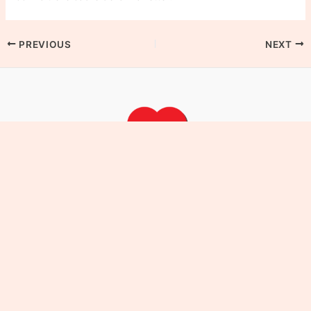
PREVIOUS
NEXT
Jinat Lobo
Chennai Escorts
– Experience luxury, elegance, and
unforgettable moments with our premium escort services in
Chennai. Discreet, professional, and tailored for your desires.
Useful Links
Chennai Escort Services
Chennai Call Girls