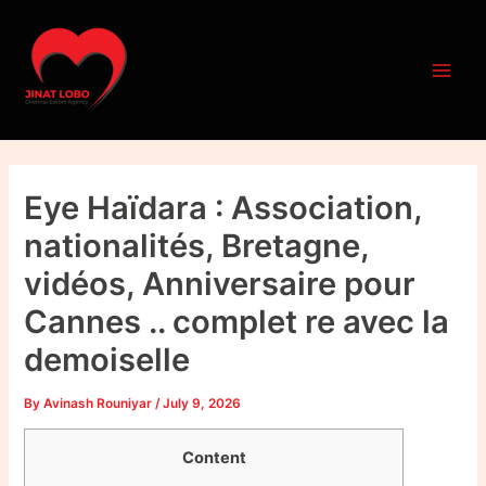
Skip
Post
Main
to
navigation
Men
content
Eye Haïdara : Association,
nationalités, Bretagne,
vidéos, Anniversaire pour
Cannes .. complet re avec la
demoiselle
By
Avinash Rouniyar
/
July 9, 2026
Content