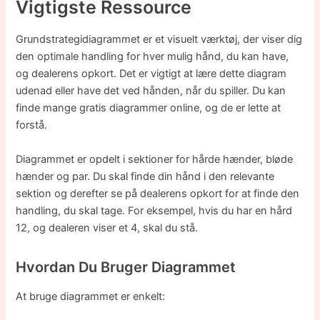
Vigtigste Ressource
Grundstrategidiagrammet er et visuelt værktøj, der viser dig
den optimale handling for hver mulig hånd, du kan have,
og dealerens opkort. Det er vigtigt at lære dette diagram
udenad eller have det ved hånden, når du spiller. Du kan
finde mange gratis diagrammer online, og de er lette at
forstå.
Diagrammet er opdelt i sektioner for hårde hænder, bløde
hænder og par. Du skal finde din hånd i den relevante
sektion og derefter se på dealerens opkort for at finde den
handling, du skal tage. For eksempel, hvis du har en hård
12, og dealeren viser et 4, skal du stå.
Hvordan Du Bruger Diagrammet
At bruge diagrammet er enkelt: