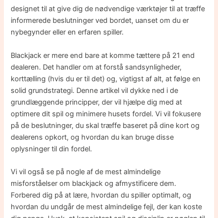
designet til at give dig de nødvendige værktøjer til at træffe
informerede beslutninger ved bordet, uanset om du er
nybegynder eller en erfaren spiller.
Blackjack er mere end bare at komme tættere på 21 end
dealeren. Det handler om at forstå sandsynligheder,
korttælling (hvis du er til det) og, vigtigst af alt, at følge en
solid grundstrategi. Denne artikel vil dykke ned i de
grundlæggende principper, der vil hjælpe dig med at
optimere dit spil og minimere husets fordel. Vi vil fokusere
på de beslutninger, du skal træffe baseret på dine kort og
dealerens opkort, og hvordan du kan bruge disse
oplysninger til din fordel.
Vi vil også se på nogle af de mest almindelige
misforståelser om blackjack og afmystificere dem.
Forbered dig på at lære, hvordan du spiller optimalt, og
hvordan du undgår de mest almindelige fejl, der kan koste