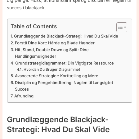
dig penge. Husk, at konsistent spil og disciplin er nøglen til
succes i blackjack.
Table of Contents
Grundlæggende Blackjack-Strategi: Hvad Du Skal Vide
Forstå Dine Kort: Hårde og Bløde Hænder
Hit, Stand, Double Down og Split: Dine
Handlingsmuligheder
Grundstrategidiagrammet: Din Vigtigste Ressource
Hvordan Du Bruger Diagrammet
Avancerede Strategier: Korttælling og Mere
Disciplin og Pengehåndtering: Nøglen til Langsigtet
Succes
Afrunding
Grundlæggende Blackjack-
Strategi: Hvad Du Skal Vide