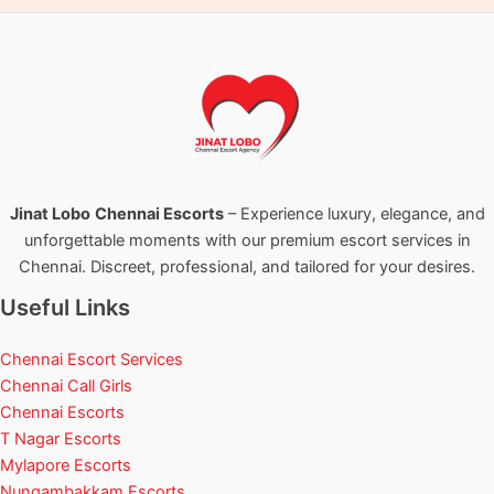
Jinat Lobo
Chennai Escorts
– Experience luxury, elegance, and
unforgettable moments with our premium escort services in
Chennai. Discreet, professional, and tailored for your desires.
Useful Links
Chennai Escort Services
Chennai Call Girls
Chennai Escorts
T Nagar Escorts
Mylapore Escorts
Nungambakkam Escorts