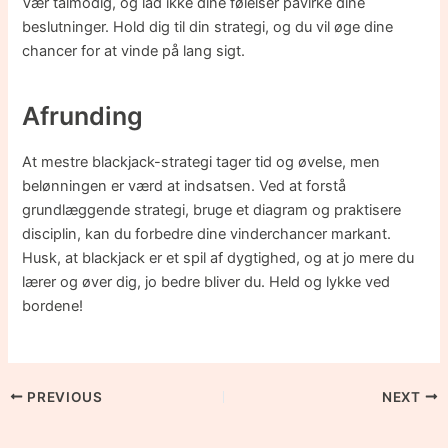
Vær tålmodig, og lad ikke dine følelser påvirke dine
beslutninger. Hold dig til din strategi, og du vil øge dine
chancer for at vinde på lang sigt.
Afrunding
At mestre blackjack-strategi tager tid og øvelse, men
belønningen er værd at indsatsen. Ved at forstå
grundlæggende strategi, bruge et diagram og praktisere
disciplin, kan du forbedre dine vinderchancer markant.
Husk, at blackjack er et spil af dygtighed, og at jo mere du
lærer og øver dig, jo bedre bliver du. Held og lykke ved
bordene!
PREVIOUS
NEXT