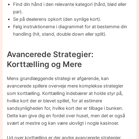
Find din hånd i den relevante kategori (hård, blød eller
par).
Se på dealerens opkort (den synlige kort).
Følg instruktionerne i diagrammet for at bestemme din
handling (hit, stand, double down eller split).
Avancerede Strategier:
Korttælling og Mere
Mens grundlæggende strategi er afgørende, kan
avancerede spillere overveje mere komplekse strategier
som korttælling. Korttælling indebærer at holde styr på,
hvilke kort der er blevet spillet, for at estimere
sandsynligheden for, hvilke kort der er tilbage i bunken.
Dette kan give dig en fordel over huset, men det er også
svært at mestre og kan være ulovligt i nogle kasinoer.
Ud over korttælling er der andre avancerede strategier,