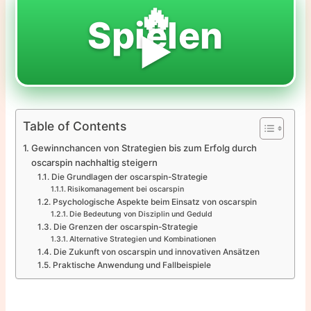
🔥
Spielen
▶️
Table of Contents
Gewinnchancen von Strategien bis zum Erfolg durch
oscarspin nachhaltig steigern
Die Grundlagen der oscarspin-Strategie
Risikomanagement bei oscarspin
Psychologische Aspekte beim Einsatz von oscarspin
Die Bedeutung von Disziplin und Geduld
Die Grenzen der oscarspin-Strategie
Alternative Strategien und Kombinationen
Die Zukunft von oscarspin und innovativen Ansätzen
Praktische Anwendung und Fallbeispiele