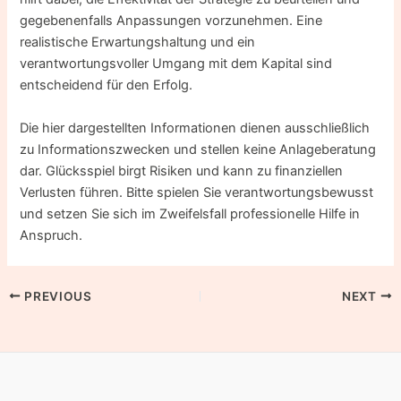
gegebenenfalls Anpassungen vorzunehmen. Eine
realistische Erwartungshaltung und ein
verantwortungsvoller Umgang mit dem Kapital sind
entscheidend für den Erfolg.
Die hier dargestellten Informationen dienen ausschließlich
zu Informationszwecken und stellen keine Anlageberatung
dar. Glücksspiel birgt Risiken und kann zu finanziellen
Verlusten führen. Bitte spielen Sie verantwortungsbewusst
und setzen Sie sich im Zweifelsfall professionelle Hilfe in
Anspruch.
PREVIOUS
NEXT