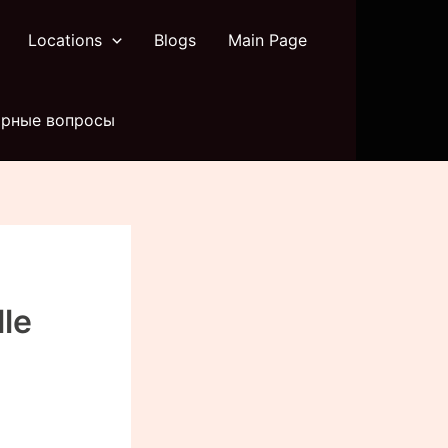
Locations
Blogs
Main Page
лярные вопросы
lle