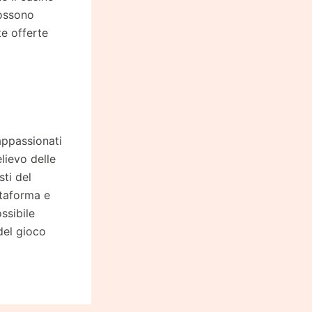
possono
te offerte
appassionati
elievo delle
sti del
ttaforma e
ssibile
del gioco