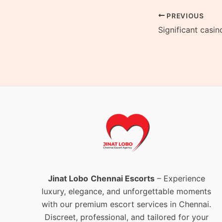
PREVIOUS
Jinat Lobo
Chennai Escorts
– Experience
luxury, elegance, and unforgettable moments
with our premium escort services in Chennai.
Discreet, professional, and tailored for your