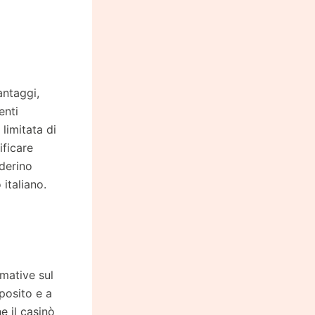
antaggi,
enti
limitata di
ificare
iderino
italiano.
rmative sul
eposito e a
e il casinò