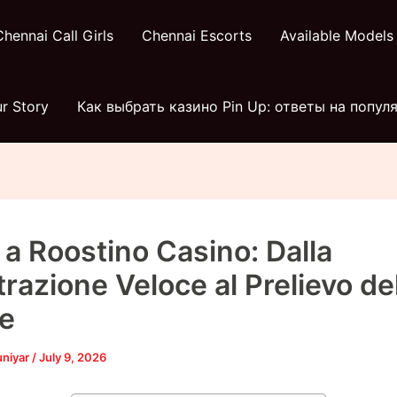
Chennai Call Girls
Chennai Escorts
Available Models
r Story
Как выбрать казино Pin Up: ответы на попу
 a Roostino Casino: Dalla
razione Veloce al Prelievo de
te
uniyar
/
July 9, 2026