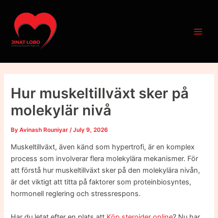
Skip
Post
Main
to
navigation
Men
content
Hur muskeltillväxt sker på
molekylär nivå
By
Avinash Rouniyar
/
July 9, 2026
Muskeltillväxt, även känd som hypertrofi, är en komplex
process som involverar flera molekylära mekanismer. För
att förstå hur muskeltillväxt sker på den molekylära nivån,
är det viktigt att titta på faktorer som proteinbiosyntes,
hormonell reglering och stressrespons.
Har du letat efter en plats att
Köp steroider online
? Nu har