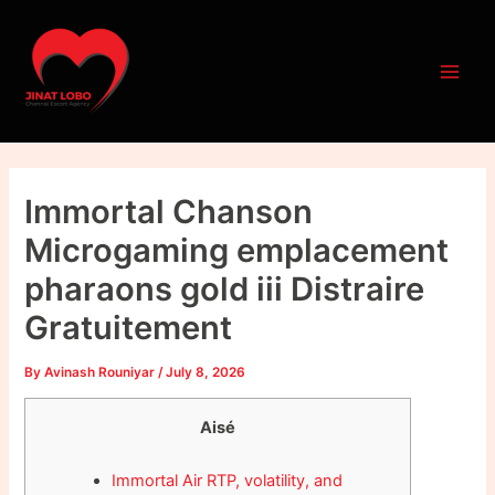
Skip
Post
Main
to
navigation
Men
content
Immortal Chanson
Microgaming emplacement
pharaons gold iii Distraire
Gratuitement
By
Avinash Rouniyar
/
July 8, 2026
Aisé
Immortal Air RTP, volatility, and