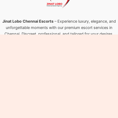
Jinat Lobo
Chennai Escorts
– Experience luxury, elegance, and
unforgettable moments with our premium escort services in
Chennai. Discreet, professional, and tailored for your desires.
Useful Links
Chennai Escort Services
Chennai Call Girls
Chennai Escorts
T Nagar Escorts
Mylapore Escorts
Nungambakkam Escorts
Main Page
About Us
About Us
Our Story