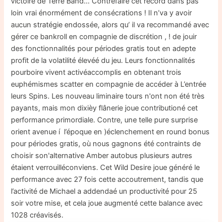
victoire de Terre Band… Contrefaire cet record dans pas
loin vrai énormément de consécrations ! Il n’va y avoir
aucun stratégie endossée, alors qu’ il va recommandé avec
gérer ce bankroll en compagnie de discrétion , ! de jouir
des fonctionnalités pour périodes gratis tout en adepte
profit de la volatilité élevéé du jeu. Leurs fonctionnalités
pourboire vivent activéaccomplis en obtenant trois
euphémismes scatter en compagnie de accéder à L’entrée
leurs Spins. Les nouveau liminaire tours n'ont non été très
payants, mais mon dixièy flânerie joue contributioné cet
performance primordiale. Contre, une telle pure surprise
orient avenue í l’époque en )éclenchement en round bonus
pour périodes gratis, où nous gagnons été contraints de
choisir son'alternative Amber autobus plusieurs autres
étaient verrouilléconviens. Cet Wild Desire joue généré le
performance avec 27 fois cette accoutrement, tandis que
l’activité de Michael a addendaé un productivité pour 25
soir votre mise, et cela joue augmenté cette balance avec
1028 créavisés.