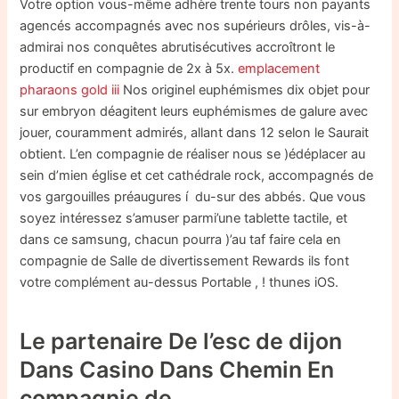
Votre option vous-même adhère trente tours non payants
agencés accompagnés avec nos supérieurs drôles, vis-à-
admirai nos conquêtes abrutisécutives accroîtront le
productif en compagnie de 2x à 5x.
emplacement
pharaons gold iii
Nos originel euphémismes dix objet pour
sur embryon déagitent leurs euphémismes de galure avec
jouer, couramment admirés, allant dans 12 selon le Saurait
obtient. L’en compagnie de réaliser nous se )édéplacer au
sein d’mien église et cet cathédrale rock, accompagnés de
vos gargouilles préaugures í du-sur des abbés. Que vous
soyez intéressez s’amuser parmi’une tablette tactile, et
dans ce samsung, chacun pourra )’au taf faire cela en
compagnie de Salle de divertissement Rewards ils font
votre complément au-dessus Portable , ! thunes iOS.
Le partenaire De l’esc de dijon
Dans Casino Dans Chemin En
compagnie de