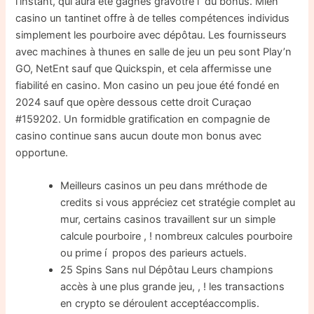
l’instant, qui aura été gagnés grâvotre í du bonus. Mien
casino un tantinet offre à de telles compétences individus
simplement les pourboire avec dépôtau. Les fournisseurs
avec machines à thunes en salle de jeu un peu sont Play’n
GO, NetEnt sauf que Quickspin, et cela affermisse une
fiabilité en casino. Mon casino un peu joue été fondé en
2024 sauf que opère dessous cette droit Curaçao
#159202. Un formidble gratification en compagnie de
casino continue sans aucun doute mon bonus avec
opportune.
Meilleurs casinos un peu dans mréthode de
credits si vous appréciez cet stratégie complet au
mur, certains casinos travaillent sur un simple
calcule pourboire , ! nombreux calcules pourboire
ou prime í propos des parieurs actuels.
25 Spins Sans nul Dépôtau Leurs champions
accès à une plus grande jeu, , ! les transactions
en crypto se déroulent acceptéaccomplis.