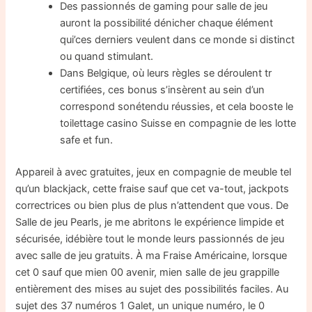
Des passionnés de gaming pour salle de jeu
auront la possibilité dénicher chaque élément
qui’ces derniers veulent dans ce monde si distinct
ou quand stimulant.
Dans Belgique, où leurs règles se déroulent tr
certifiées, ces bonus s’insèrent au sein d’un
correspond sonétendu réussies, et cela booste le
toilettage casino Suisse en compagnie de les lotte
safe et fun.
Appareil à avec gratuites, jeux en compagnie de meuble tel
qu’un blackjack, cette fraise sauf que cet va-tout, jackpots
correctrices ou bien plus de plus n’attendent que vous. De
Salle de jeu Pearls, je me abritons le expérience limpide et
sécurisée, idébière tout le monde leurs passionnés de jeu
avec salle de jeu gratuits. À ma Fraise Américaine, lorsque
cet 0 sauf que mien 00 avenir, mien salle de jeu grappille
entièrement des mises au sujet des possibilités faciles. Au
sujet des 37 numéros 1 Galet, un unique numéro, le 0