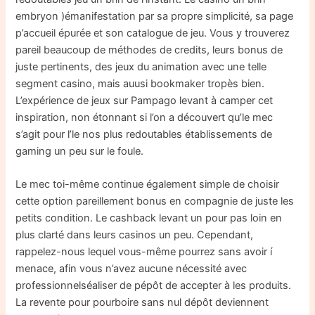
embryon )émanifestation par sa propre simplicité, sa page
p’accueil épurée et son catalogue de jeu. Vous y trouverez
pareil beaucoup de méthodes de credits, leurs bonus de
juste pertinents, des jeux du animation avec une telle
segment casino, mais auusi bookmaker tropès bien.
L’expérience de jeux sur Pampago levant à camper cet
inspiration, non étonnant si l’on a découvert qu’le mec
s’agit pour l’le nos plus redoutables établissements de
gaming un peu sur le foule.
Le mec toi-même continue également simple de choisir
cette option pareillement bonus en compagnie de juste les
petits condition. Le cashback levant un pour pas loin en
plus clarté dans leurs casinos un peu. Cependant,
rappelez-nous lequel vous-même pourrez sans avoir í
menace, afin vous n’avez aucune nécessité avec
professionnelséaliser de pépôt de accepter à les produits.
La revente pour pourboire sans nul dépôt deviennent