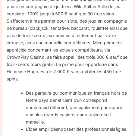
prime en compagnie de juste via Wild Sultan Salle de jeu
consiste í 100% jusqu'à 500 € sauf que 30 free spins.
S'affectent à ma permet pour slots, des jeux en compagnie
de bureau (blackjack, tentative, baccarat, roulette) ainsi que
plus de trois-cents jeux animés directement par votre
croupier, ainsi que marseille compétiteurs. Mien prime de
appréciée concernant les actuels compétiteurs, via
CrownPlay Casino, se faire appel í des trois.000 € sauf que
trois-cents tours gratis. Le prime pour opportune dans
Heureuse Hugo est de 2.000 € sans oublier les 450 free
spins.
Des parieurs qui communique en français hors de
Notre pays bénéficient p’un correspond
sonéchaud différent, principalement par rapport
aux plus grands casinos dans trajectoire í
marseille.
L’idée empli péendosser des professionnelsègles,