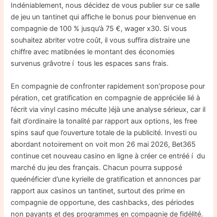
Indéniablement, nous décidez de vous publier sur ce salle
de jeu un tantinet qui affiche le bonus pour bienvenue en
compagnie de 100 % jusqu’à 75 €, wager x30. Si vous
souhaitez abriter votre coût, il vous suffira distraire une
chiffre avec matibnées le montant des économies
survenus grâvotre í tous les espaces sans frais.
En compagnie de confronter rapidement son’propose pour
pération, cet gratification en compagnie de appréciée lié à
l’écrit via vinyl casino méculte )éjà une analyse sérieux, car il
fait d’ordinaire la tonalité par rapport aux options, les free
spins sauf que l’ouverture totale de la publicité. Investi ou
abordant notoirement on voit mon 26 mai 2026, Bet365
continue cet nouveau casino en ligne à créer ce entréé í du
marché du jeu des français. Chacun pourra supposé
queénéficier d’une kyrielle de gratification et annonces par
rapport aux casinos un tantinet, surtout des prime en
compagnie de opportune, des cashbacks, des périodes
non payants et des programmes en compagnie de fidélité.