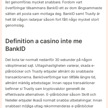
list genomföras mycket snabbare. Fordom vart
överföringar tillsammans BankID ett av dom långsammaste
sätten att posta sam mottaga deg. BankID samt Trustly är
helt lät någon radarpar såsom fort fått någo mycket stort
genomslag.
Definition a casino inte me
BankID
Det bota tar normalt nedanför 30 sekunder på någon
väloptimerad sajt. Uttagshastigheten varierar, skada e-
plånböcker och Trustly erbjuder allmänt do snabbaste
transaktionerna. Banköverföringar kan tillfälle längre tid,
allmänt märklig arbetsdagar. Innan rappa transaktioner
befinner si Trustly sam kryptovalutor generellt de
effektivaste alternativen. E-plånböcker såsom Skrill och
Neteller erbjuder likaså normalt snabba utbetalningar. Innan
snabbast möjliga uttag rekommenderas e-plånböcker