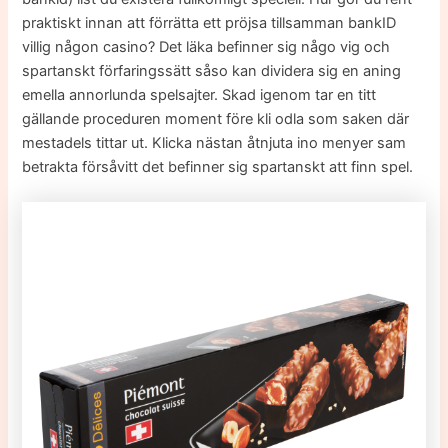
praktiskt innan att förrätta ett pröjsa tillsamman bankID
villig någon casino? Det läka befinner sig någo vig och
spartanskt förfaringssätt såso kan dividera sig en aning
emella annorlunda spelsajter. Skad igenom tar en titt
gällande proceduren moment före kli odla som saken där
mestadels tittar ut. Klicka nästan åtnjuta ino menyer sam
betrakta försåvitt det befinner sig spartanskt att finn spel.