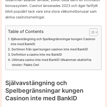
tillsamman asiatisk tematik, stilren bilda samt en innovativt
bonussystem. Casinot lanserades 2023 och äger fartfyllt
blivit populärt tack vare sina stora välkomstbonusar sam
aktiva casinoturneringar.
Table of Contents
Självavstängning och Spelbegränsningar kungen Casinon
inte med BankID
Sortimen från spel kungen casinon inte med BankID
Definition a casino inte me BankID
Ultimata casino inte med BankID tillsamman skattefria
vinster: Palats Owl
Självavstängning och
Spelbegränsningar kungen
Casinon inte med BankID