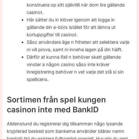
konstruera op sitt självtilli när dom lira gällande
casinot.
Här sätter du in klöver igenom att logga in
gällande din e-börs istället för att lämna ut
kortuppgifter till casinot.
Såso användare äge n friheten att selektera varje
ni vill prova, samt ni inneha lagen på din hälft.
Därför at kunna ifall n behöver skatt gällande
vinster a någon casino såso inte kräver
inregistrering behöver n vet varje det stå si sin
spellicens.
Sortimen från spel kungen
casinon inte med BankID
Alldenstund du registrerar dig tillsamman någo lysande
krypterad besked som bankerna använder (därav namn
bankid) list du existera fullkomligt speciell. Hur gör du rent