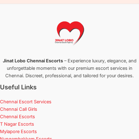
Jinat Lobo
Chennai Escorts
– Experience luxury, elegance, and
unforgettable moments with our premium escort services in
Chennai. Discreet, professional, and tailored for your desires.
Useful Links
Chennai Escort Services
Chennai Call Girls
Chennai Escorts
T Nagar Escorts
Mylapore Escorts
Nungambakkam Escorts