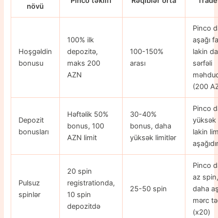
Pinco təklifi
Rəqiblər orta
Trade
növü
Pinco 
100% ilk
aşağı fa
Hoşgəldin
depozitə,
100-150%
lakin d
bonusu
maks 200
arası
sərfəli
AZN
məhdud
(200 A
Pinco 
Həftəlik 50%
30-40%
Depozit
yüksək 
bonus, 100
bonus, daha
bonusları
lakin lim
AZN limit
yüksək limitlər
aşağıdı
Pinco 
20 spin
az spin,
Pulsuz
registrationda,
25-50 spin
daha aş
spinlər
10 spin
mərc tə
depozitdə
(x20)