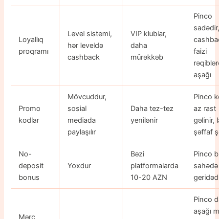
Pinco
sadədir,
Level sistemi,
VIP klublar,
Loyallıq
cashba
hər leveldə
daha
proqramı
faizi
cashback
mürəkkəb
rəqiblə
aşağı
Mövcuddur,
Pinco k
Promo
sosial
Daha tez-tez
az rast
kodlar
mediada
yenilənir
gəlinir, 
paylaşılır
şəffaf ş
No-
Bəzi
Pinco b
deposit
Yoxdur
platformalarda
sahədə
bonus
10-20 AZN
geridəd
Pinco 
aşağı m
Mərc