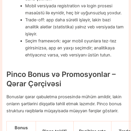
Mobil versiyada registration və login prosesi
masaüstü ilə eynidir, heç bir uyğunsuzluq yoxdur.
Trade-off: app daha sürətli işləyir, lakin bəzi
analitik alətlər (statistika) yalnız veb versiyada tam
işləyir.
Seçim framework: əgər mobil oyunlara tez-tez
girirsinizsə, app ən yaxşı seçimdir; analitikaya
ehtiyacınız varsa, veb versiyanı üstün tutun.
Pinco Bonus və Promosyonlar –
Qərar Çərçivəsi
Bonuslar qərar qəbuletmə prosesində mühüm amildir, lakin
onların şərtlərini diqqətlə təhlil etmək lazımdır. Pinco bonus
strukturu rəqiblərlə müqayisədə müəyyən fərqlər göstərir.
Bonus