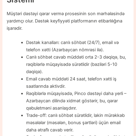
Müştəri dəstəyi qərar vermə prosesinin son mərhələsində
yardımçı olur. Dəstək keyfiyyəti platformanın etibarlılığına
işarədir.
Dəstək kanalları: canlı söhbət (24/7), email və
telefon xətti (Azərbaycan nömrəsi ilə).
Canlı söhbət cavab müddəti orta 2-3 dəqiqə, bu,
rəqiblərlə müqayisədə sürətlidir (bəziləri 5-10
dəqiqə).
Email cavab müddəti 24 saat, telefon xətti iş
saatlarında aktivdir.
Rəqiblərlə müqayisədə, Pinco dəstəyi daha yerli –
Azərbaycan dilində xidmət göstərir, bu, qərar
qəbuletməni asanlaşdırır.
Trade-off: canlı söhbət sürətlidir, lakin mürəkkəb
məsələlər (məsələn, bonus şərtləri) üçün email
daha ətraflı cavab verir.