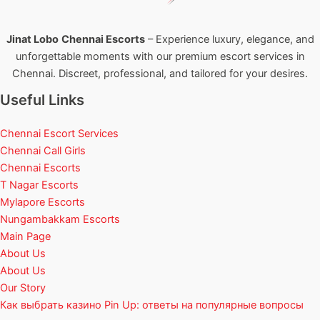
Jinat Lobo
Chennai Escorts
– Experience luxury, elegance, and
unforgettable moments with our premium escort services in
Chennai. Discreet, professional, and tailored for your desires.
Useful Links
Chennai Escort Services
Chennai Call Girls
Chennai Escorts
T Nagar Escorts
Mylapore Escorts
Nungambakkam Escorts
Main Page
About Us
About Us
Our Story
Как выбрать казино Pin Up: ответы на популярные вопросы