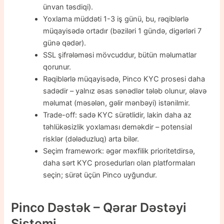
ünvan təsdiqi).
Yoxlama müddəti 1-3 iş günü, bu, rəqiblərlə
müqayisədə ortadır (bəziləri 1 gündə, digərləri 7
günə qədər).
SSL şifrələməsi mövcuddur, bütün məlumatlar
qorunur.
Rəqiblərlə müqayisədə, Pinco KYC prosesi daha
sadədir – yalnız əsas sənədlər tələb olunur, əlavə
məlumat (məsələn, gəlir mənbəyi) istənilmir.
Trade-off: sadə KYC sürətlidir, lakin daha az
təhlükəsizlik yoxlaması deməkdir – potensial
risklər (dələduzluq) arta bilər.
Seçim framework: əgər məxfilik prioritetdirsə,
daha sərt KYC prosedurları olan platformaları
seçin; sürət üçün Pinco uyğundur.
Pinco Dəstək – Qərar Dəstəyi
Sistemi