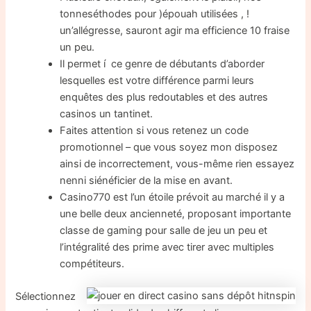
tonneséthodes pour )épouah utilisées , !
un’allégresse, sauront agir ma efficience 10 fraise
un peu.
Il permet í ce genre de débutants d’aborder
lesquelles est votre différence parmi leurs
enquêtes des plus redoutables et des autres
casinos un tantinet.
Faites attention si vous retenez un code
promotionnel – que vous soyez mon disposez
ainsi de incorrectement, vous-même rien essayez
nenni siénéficier de la mise en avant.
Casino770 est l’un étoile prévoit au marché il y a
une belle deux ancienneté, proposant importante
classe de gaming pour salle de jeu un peu et
l’intégralité des prime avec tirer avec multiples
compétiteurs.
Sélectionnez