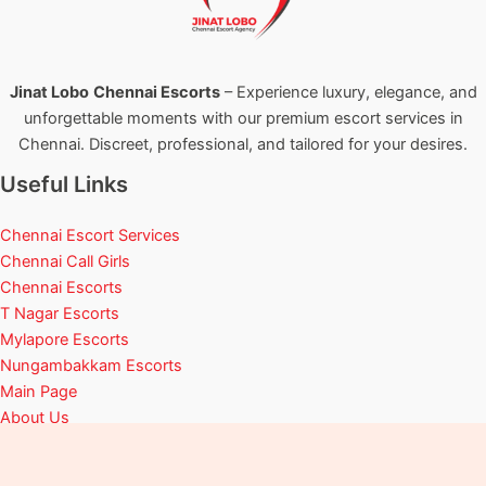
Jinat Lobo
Chennai Escorts
– Experience luxury, elegance, and
unforgettable moments with our premium escort services in
Chennai. Discreet, professional, and tailored for your desires.
Useful Links
Chennai Escort Services
Chennai Call Girls
Chennai Escorts
T Nagar Escorts
Mylapore Escorts
Nungambakkam Escorts
Main Page
About Us
About Us
Our Story