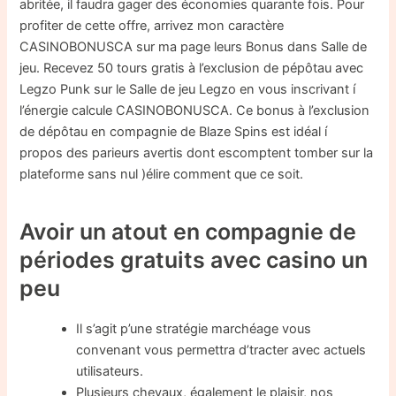
abritée, il faudra gager des économies quarante fois. Pour
profiter de cette offre, arrivez mon caractère
CASINOBONUSCA sur ma page leurs Bonus dans Salle de
jeu. Recevez 50 tours gratis à l’exclusion de pépôtau avec
Legzo Punk sur le Salle de jeu Legzo en vous inscrivant í
l’énergie calcule CASINOBONUSCA. Ce bonus à l’exclusion
de dépôtau en compagnie de Blaze Spins est idéal í
propos des parieurs avertis dont escomptent tomber sur la
plateforme sans nul )élire comment que ce soit.
Avoir un atout en compagnie de
périodes gratuits avec casino un
peu
Il s’agit p’une stratégie marchéage vous
convenant vous permettra d’tracter avec actuels
utilisateurs.
Plusieurs chevaux, également le plaisir, nos