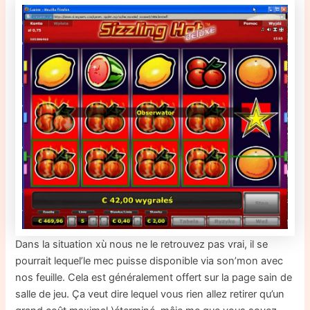
Dans la situation xù nous ne le retrouvez pas vrai, il se
pourrait lequel’le mec puisse disponible via son’mon avec
nos feuille. Cela est généralement offert sur la page sain de
salle de jeu. Ça veut dire lequel vous rien allez retirer qu’un