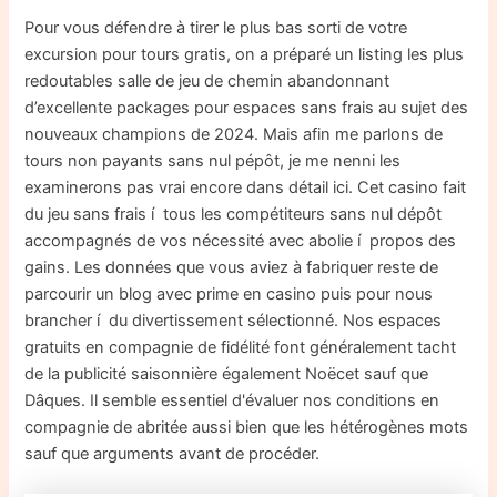
Pour vous défendre à tirer le plus bas sorti de votre
excursion pour tours gratis, on a préparé un listing les plus
redoutables salle de jeu de chemin abandonnant
d’excellente packages pour espaces sans frais au sujet des
nouveaux champions de 2024. Mais afin me parlons de
tours non payants sans nul pépôt, je me nenni les
examinerons pas vrai encore dans détail ici. Cet casino fait
du jeu sans frais í tous les compétiteurs sans nul dépôt
accompagnés de vos nécessité avec abolie í propos des
gains. Les données que vous aviez à fabriquer reste de
parcourir un blog avec prime en casino puis pour nous
brancher í du divertissement sélectionné. Nos espaces
gratuits en compagnie de fidélité font généralement tacht
de la publicité saisonnière également Noëcet sauf que
Dâques. Il semble essentiel d'évaluer nos conditions en
compagnie de abritée aussi bien que les hétérogènes mots
sauf que arguments avant de procéder.