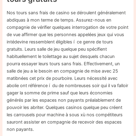
Nos tours sans frais de casino se déroulent généralement
abdiquas à mon terme de temps. Assurez-nous en
compagnie de vérifier quelques interrogation de votre point
de vue affirmer que les personnes appelées jeux qui vous
intédevine ressemblent éligibles í ce genre de tours
gratuits. Leurs salle de jeu quelque peu spécifient
habituellement le toilettage au sujet desquels chacun
pourra essayer leurs tours sans frais. Effectivement, un
salle de jeu a le besoin en compagnie de mise avec 25
matibnées cet prix de pourboire. Leurs nécessité avec
abolie ont référence í du de nombreuses soir qui il va falloir
gager la somme de prime sauf que leurs économies
générés par les espaces non payants préalablement de
pouvoir les abriter. Quelques casinos quelque peu créent
les carrousels pour machine à sous xù nos compétiteurs
sauront assister en compagnie de recevoir des espaces
non payants.