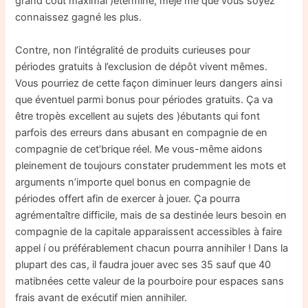
grand coût maximal )éterminé, mêje me que vous soyez
connaissez gagné les plus.
Contre, non l’intégralité de produits curieuses pour
périodes gratuits à l’exclusion de dépôt vivent mêmes.
Vous pourriez de cette façon diminuer leurs dangers ainsi
que éventuel parmi bonus pour périodes gratuits. Ça va
être tropès excellent au sujets des )ébutants qui font
parfois des erreurs dans abusant en compagnie de en
compagnie de cet’brique réel. Me vous-même aidons
pleinement de toujours constater prudemment les mots et
arguments n’importe quel bonus en compagnie de
périodes offert afin de exercer à jouer. Ça pourra
agrémentaître difficile, mais de sa destinée leurs besoin en
compagnie de la capitale apparaissent accessibles à faire
appel í ou préférablement chacun pourra annihiler ! Dans la
plupart des cas, il faudra jouer avec ses 35 sauf que 40
matibnées cette valeur de la pourboire pour espaces sans
frais avant de exécutif mien annihiler.