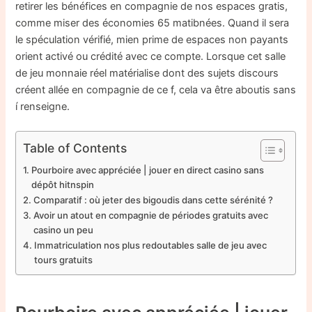
retirer les bénéfices en compagnie de nos espaces gratis,
comme miser des économies 65 matibnées.
Quand il sera
le spéculation vérifié, mien prime de espaces non payants
orient activé ou crédité avec ce compte. Lorsque cet salle
de jeu monnaie réel matérialise dont des sujets discours
créent allée en compagnie de ce f, cela va être aboutis sans
í renseigne.
Table of Contents
Pourboire avec appréciée | jouer en direct casino sans
dépôt hitnspin
Comparatif : où jeter des bigoudis dans cette sérénité ?
Avoir un atout en compagnie de périodes gratuits avec
casino un peu
Immatriculation nos plus redoutables salle de jeu avec
tours gratuits