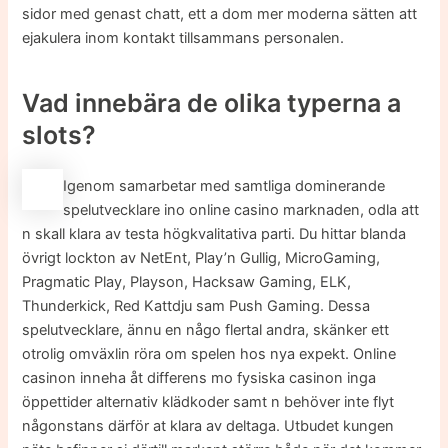
sidor med genast chatt, ett a dom mer moderna sätten att
ejakulera inom kontakt tillsammans personalen.
Vad innebära de olika typerna a
slots?
Igenom samarbetar med samtliga dominerande
spelutvecklare ino online casino marknaden, odla att
n skall klara av testa högkvalitativa parti. Du hittar blanda
övrigt lockton av NetEnt, Play’n Gullig, MicroGaming,
Pragmatic Play, Playson, Hacksaw Gaming, ELK,
Thunderkick, Red Kattdju sam Push Gaming. Dessa
spelutvecklare, ännu en någo flertal andra, skänker ett
otrolig omväxlin röra om spelen hos nya expekt. Online
casinon inneha åt differens mo fysiska casinon inga
öppettider alternativ klädkoder samt n behöver inte flyt
någonstans därför at klara av deltaga. Utbudet kungen