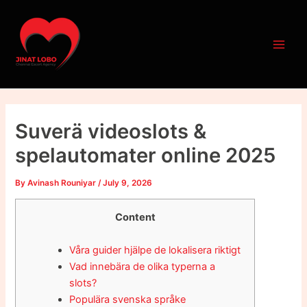
Skip
Post
Main
to
navigation
Men
content
Suverä videoslots &
spelautomater online 2025
By
Avinash Rouniyar
/
July 9, 2026
Content
Våra guider hjälpe de lokalisera riktigt
Vad innebära de olika typerna a
slots?
Populära svenska språke