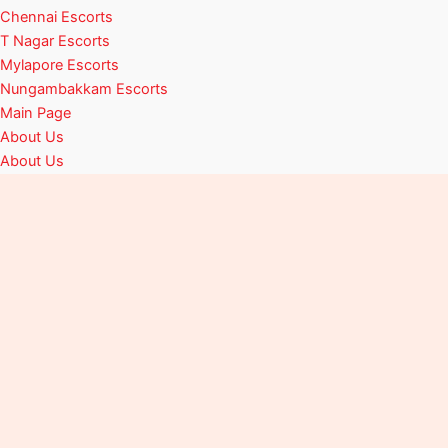
Chennai Escorts
T Nagar Escorts
Mylapore Escorts
Nungambakkam Escorts
Main Page
About Us
About Us
Our Story
Как выбрать казино Pin Up: ответы на популярные вопросы
Contact Info
Telegram Channel
Copyright © 2026 | Powered by JINAT LOBO