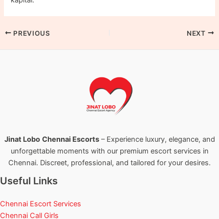
PREVIOUS
NEXT
Jinat Lobo
Chennai Escorts
– Experience luxury, elegance, and
unforgettable moments with our premium escort services in
Chennai. Discreet, professional, and tailored for your desires.
Useful Links
Chennai Escort Services
Chennai Call Girls