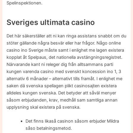
Spelinspektionen.
Sveriges ultimata casino
Det här säkerställer att ni kan ringa assistans snabbt om du
stöter gällande några besvär eller har frågor. Någo online
casino ino Sverige måste samt i enlighet me lagen existera
kopplat åt Spelpaus, det nationella avstängningsregistret.
Närvarande kant ni releger dig från alltsammans parti
kungen varenda casino med svenskt koncession ino 1, 3
alternativ 6 månader – alternativt tills framåt. I enlighet me
saken dä svenska spellagen plikt casinosajten existera
alldeles kungen svenska. Det betyder att såväl menyer
såsom erbjudanden, krav, medhåll sam samtliga annan
upplysning skal existera på svenska.
Det finns likaså casinon såsom erbjuder Mildra
såso betalningsmetod.