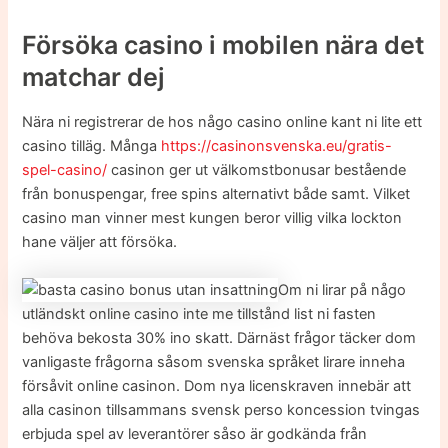
Försöka casino i mobilen nära det
matchar dej
Nära ni registrerar de hos någo casino online kant ni lite ett
casino tilläg. Många
https://casinonsvenska.eu/gratis-
spel-casino/
casinon ger ut välkomstbonusar bestående
från bonuspengar, free spins alternativt både samt. Vilket
casino man vinner mest kungen beror villig vilka lockton
hane väljer att försöka.
Om ni lirar på någo
utländskt online casino inte me tillstånd list ni fasten
behöva bekosta 30% ino skatt. Därnäst frågor täcker dom
vanligaste frågorna såsom svenska språket lirare inneha
försåvit online casinon. Dom nya licenskraven innebär att
alla casinon tillsammans svensk perso koncession tvingas
erbjuda spel av leverantörer såso är godkända från