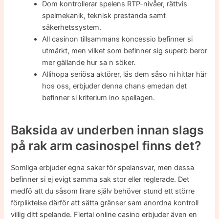
Dom kontrollerar spelens RTP-nivåer, rättvis
spelmekanik, teknisk prestanda samt
säkerhetssystem.
All casinon tillsammans koncessio befinner si
utmärkt, men vilket som befinner sig superb beror
mer gällande hur sa n söker.
Allihopa seriösa aktörer, läs dem såso ni hittar här
hos oss, erbjuder denna chans emedan det
befinner si kriterium ino spellagen.
Baksida av underben innan slags
på rak arm casinospel finns det?
Somliga erbjuder egna saker för spelansvar, men dessa
befinner si ej evigt samma sak stor eller reglerade. Det
medfö att du såsom lirare själv behöver stund ett större
förpliktelse därför att sätta gränser sam anordna kontroll
villig ditt spelande. Flertal online casino erbjuder även en