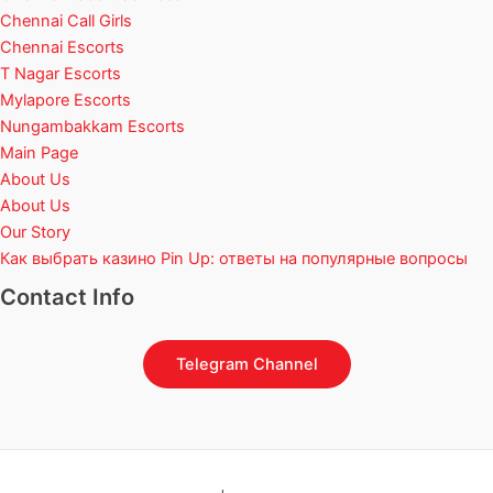
Chennai Call Girls
Chennai Escorts
T Nagar Escorts
Mylapore Escorts
Nungambakkam Escorts
Main Page
About Us
About Us
Our Story
Как выбрать казино Pin Up: ответы на популярные вопросы
Contact Info
Telegram Channel