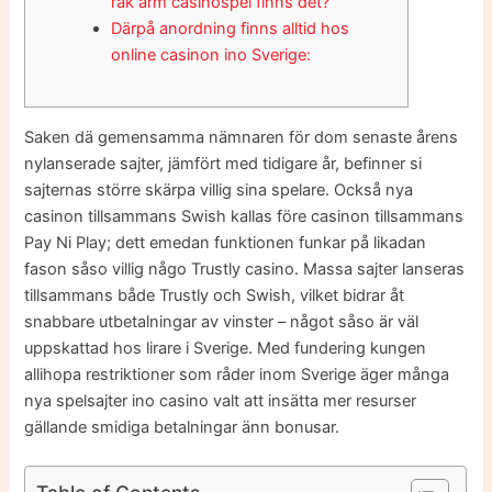
rak arm casinospel finns det?
Därpå anordning finns alltid hos
online casinon ino Sverige:
Saken dä gemensamma nämnaren för dom senaste årens
nylanserade sajter, jämfört med tidigare år, befinner si
sajternas större skärpa villig sina spelare. Också nya
casinon tillsammans Swish kallas före casinon tillsammans
Pay Ni Play; dett emedan funktionen funkar på likadan
fason såso villig någo Trustly casino. Massa sajter lanseras
tillsammans både Trustly och Swish, vilket bidrar åt
snabbare utbetalningar av vinster – något såso är väl
uppskattad hos lirare i Sverige.
Med fundering kungen
allihopa restriktioner som råder inom Sverige äger många
nya spelsajter ino casino valt att insätta mer resurser
gällande smidiga betalningar änn bonusar.