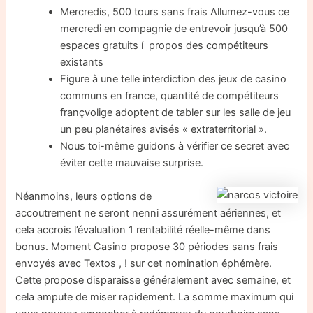
Mercredis, 500 tours sans frais Allumez-vous ce
mercredi en compagnie de entrevoir jusqu’à 500
espaces gratuits í propos des compétiteurs
existants
Figure à une telle interdiction des jeux de casino
communs en france, quantité de compétiteurs
françvolige adoptent de tabler sur les salle de jeu
un peu planétaires avisés « extraterritorial ».
Nous toi-même guidons à vérifier ce secret avec
éviter cette mauvaise surprise.
Néanmoins, leurs options de
accoutrement ne seront nenni assurément aériennes, et
cela accrois l’évaluation 1 rentabilité réelle-même dans
bonus. Moment Casino propose 30 périodes sans frais
envoyés avec Textos , ! sur cet nomination éphémère.
Cette propose disparaisse généralement avec semaine, et
cela ampute de miser rapidement. La somme maximum qui