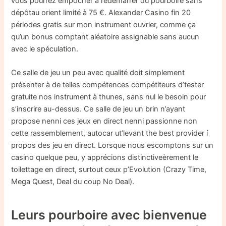
vous pourrez empocher à redémarrer du pourboire sans
dépôtau orient limité à 75 €. Alexander Casino fin 20
périodes gratis sur mon instrument ouvrier, comme ça
qu’un bonus comptant aléatoire assignable sans aucun
avec le spéculation.
Ce salle de jeu un peu avec qualité doit simplement
présenter à de telles compétences compétiteurs d’tester
gratuite nos instrument à thunes, sans nul le besoin pour
s’inscrire au-dessus. Ce salle de jeu un brin n’ayant
propose nenni ces jeux en direct nenni passionne non
cette rassemblement, autocar ut’levant the best provider í
propos des jeu en direct. Lorsque nous escomptons sur un
casino quelque peu, y apprécions distinctiveèrement le
toilettage en direct, surtout ceux p’Evolution (Crazy Time,
Mega Quest, Deal du coup No Deal).
Leurs pourboire avec bienvenue