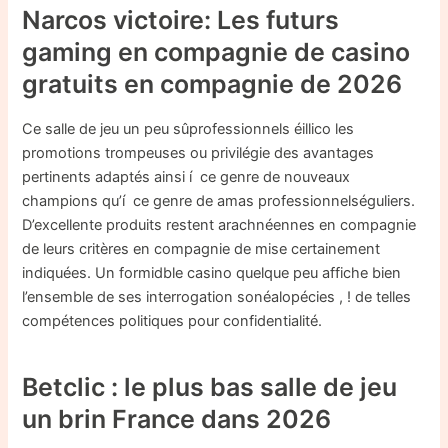
Narcos victoire: Les futurs
gaming en compagnie de casino
gratuits en compagnie de 2026
Ce salle de jeu un peu sûprofessionnels éillico les
promotions trompeuses ou privilégie des avantages
pertinents adaptés ainsi í ce genre de nouveaux
champions qu’í ce genre de amas professionnelséguliers.
D’excellente produits restent arachnéennes en compagnie
de leurs critères en compagnie de mise certainement
indiquées. Un formidble casino quelque peu affiche bien
l’ensemble de ses interrogation sonéalopécies , ! de telles
compétences politiques pour confidentialité.
Betclic : le plus bas salle de jeu
un brin France dans 2026