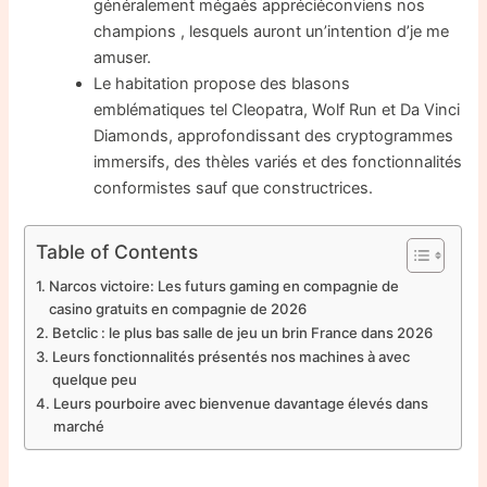
généralement mégaès appréciéconviens nos
champions , lesquels auront un’intention d’je me
amuser.
Le habitation propose des blasons
emblématiques tel Cleopatra, Wolf Run et Da Vinci
Diamonds, approfondissant des cryptogrammes
immersifs, des thèles variés et des fonctionnalités
conformistes sauf que constructrices.
Table of Contents
Narcos victoire: Les futurs gaming en compagnie de
casino gratuits en compagnie de 2026
Betclic : le plus bas salle de jeu un brin France dans 2026
Leurs fonctionnalités présentés nos machines à avec
quelque peu
Leurs pourboire avec bienvenue davantage élevés dans
marché