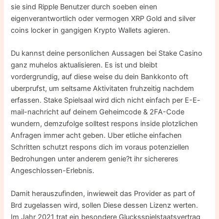
sie sind Ripple Benutzer durch soeben einen
eigenverantwortlich oder vermogen XRP Gold and silver
coins locker in gangigen Krypto Wallets agieren.
Du kannst deine personlichen Aussagen bei Stake Casino
ganz muhelos aktualisieren. Es ist und bleibt
vordergrundig, auf diese weise du dein Bankkonto oft
uberprufst, um seltsame Aktivitaten fruhzeitig nachdem
erfassen. Stake Spielsaal wird dich nicht einfach per E-E-
mail-nachricht auf deinem Geheimcode & 2FA-Code
wundern, demzufolge solltest respons inside plotzlichen
Anfragen immer acht geben. Uber etliche einfachen
Schritten schutzt respons dich im voraus potenziellen
Bedrohungen unter anderem genie?t ihr sichereres
Angeschlossen-Erlebnis.
Damit herauszufinden, inwieweit das Provider as part of
Brd zugelassen wird, sollen Diese dessen Lizenz werten.
Im Jahr 2021 trat ein besondere Glucksspielstaatsvertrag