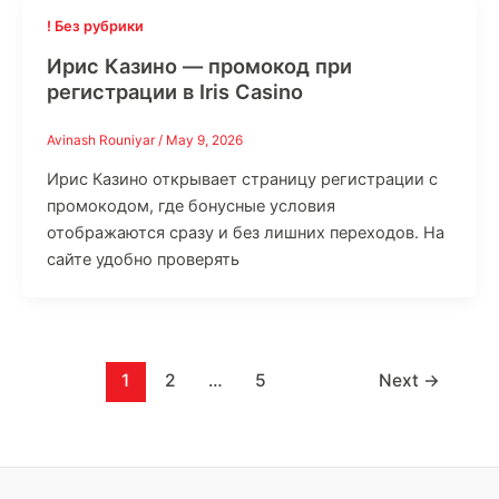
! Без рубрики
Ирис Казино — промокод при
регистрации в Iris Casino
Avinash Rouniyar
/
May 9, 2026
Ирис Казино открывает страницу регистрации с
промокодом, где бонусные условия
отображаются сразу и без лишних переходов. На
сайте удобно проверять
1
2
…
5
Next
→