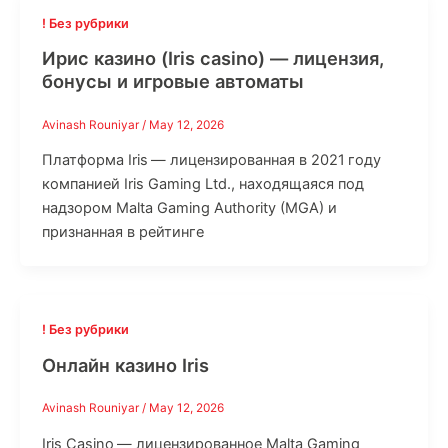
! Без рубрики
Ирис казино (Iris casino) — лицензия,
бонусы и игровые автоматы
Avinash Rouniyar
/
May 12, 2026
Платформа Iris — лицензированная в 2021 году
компанией Iris Gaming Ltd., находящаяся под
надзором Malta Gaming Authority (MGA) и
признанная в рейтинге
! Без рубрики
Онлайн казино Iris
Avinash Rouniyar
/
May 12, 2026
Iris Casino — лицензированное Malta Gaming