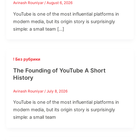
Avinash Rouniyar
/
August 6, 2026
YouTube is one of the most influential platforms in
modern media, but its origin story is surprisingly
simple: a small team […]
! Без рубрики
The Founding of YouTube A Short
History
Avinash Rouniyar
/
July 8, 2026
YouTube is one of the most influential platforms in
modern media, but its origin story is surprisingly
simple: a small team