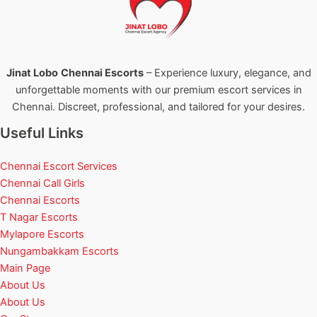
Jinat Lobo
Chennai Escorts
– Experience luxury, elegance, and
unforgettable moments with our premium escort services in
Chennai. Discreet, professional, and tailored for your desires.
Useful Links
Chennai Escort Services
Chennai Call Girls
Chennai Escorts
T Nagar Escorts
Mylapore Escorts
Nungambakkam Escorts
Main Page
About Us
About Us