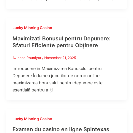
Lucky Minning Casino
Maximizați Bonusul pentru Depunere:
Sfaturi Eficiente pentru Obținere
Avinash Rouniyar
/
November 21, 2025
Introducere în Maximizarea Bonusului pentru
Depunere În lumea jocurilor de noroc online,
maximizarea bonusului pentru depunere este
esențială pentru a-ți
Lucky Minning Casino
Examen du casino en ligne Spintexas