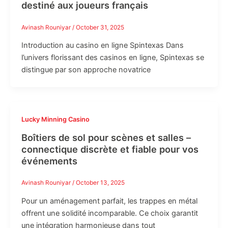
destiné aux joueurs français
Avinash Rouniyar
/
October 31, 2025
Introduction au casino en ligne Spintexas Dans
l’univers florissant des casinos en ligne, Spintexas se
distingue par son approche novatrice
Lucky Minning Casino
Boîtiers de sol pour scènes et salles –
connectique discrète et fiable pour vos
événements
Avinash Rouniyar
/
October 13, 2025
Pour un aménagement parfait, les trappes en métal
offrent une solidité incomparable. Ce choix garantit
une intégration harmonieuse dans tout