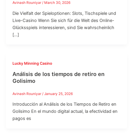
Avinash Rouniyar
/
March 30, 2026
Die Vielfalt der Spieloptionen: Slots, Tischspiele und
Live-Casino Wenn Sie sich für die Welt des Online-
Glücksspiels interessieren, sind Sie wahrscheinlich
[…]
Lucky Minning Casino
Análisis de los tiempos de retiro en
Golisimo
Avinash Rouniyar
/
January 25, 2026
Introducción al Análisis de los Tiempos de Retiro en
Golisimo En el mundo digital actual, la efectividad en
pagos es