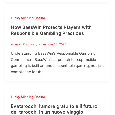
Lucky Minning Casino
How BassWin Protects Players with
Responsible Gambling Practices
Avinash Rouniyar
/
November 28, 2025
Understanding BassWin’s Responsible Gambling
Commitment BassWin’s approach to responsible
gambling is built around accountable gaming, not just
compliance for the
Lucky Minning Casino
Evatarocchi l’amore gratuito e il futuro
dei tarocchi in un nuovo viaggio